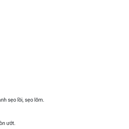
nh sẹo lồi, sẹo lõm.
òn ướt.