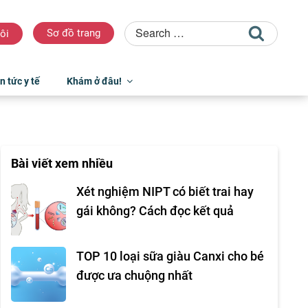
Sơ đồ trang
ôi
n tức y tế
Khám ở đâu!
Bài viết xem nhiều
Xét nghiệm NIPT có biết trai hay
gái không? Cách đọc kết quả
TOP 10 loại sữa giàu Canxi cho bé
được ưa chuộng nhất