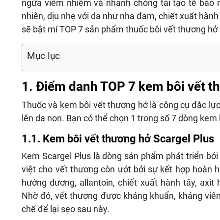
ngừa viêm nhiễm và nhanh chóng tái tạo tế bào m
nhiên, dịu nhẹ với da như nha đam, chiết xuất hành 
sẽ bật mí TOP 7 sản phẩm thuốc bôi vết thương hở
Mục lục
1. Điểm danh TOP 7 kem bôi vết t
Thuốc và kem bôi vết thương hở là công cụ đắc lự
lên da non. Bạn có thể chọn 1 trong số 7 dòng kem b
1.1. Kem bôi vết thương hở Scargel Plus
Kem Scargel Plus là dòng sản phẩm phát triển bởi
việt cho vết thương còn ướt bởi sự kết hợp hoàn h
hướng dương, allantoin, chiết xuất hành tây, ax
Nhờ đó, vết thương được kháng khuẩn, kháng viêm
chế để lại sẹo sau này.