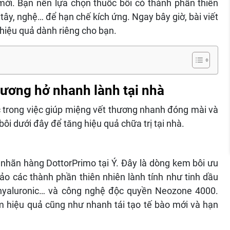
ới. Bạn nên lựa chọn thuốc bôi có thành phần thiên
tây, nghệ… để hạn chế kích ứng. Ngay bây giờ, bài viết
 hiệu quả dành riêng cho bạn.
hương hở nhanh lành tại nhà
c trong việc giúp miệng vết thương nhanh đóng mài và
ôi dưới đây để tăng hiệu quả chữa trị tại nhà.
 nhãn hàng DottorPrimo tại Ý. Đây là dòng kem bôi ưu
ảo các thành phần thiên nhiên lành tính như tinh dầu
it hyaluronic… và công nghệ độc quyền Neozone 4000.
 hiệu quả cũng như nhanh tái tạo tế bào mới và hạn