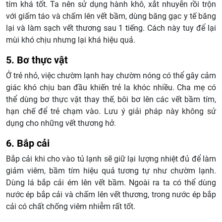
tím khá tốt. Ta nên sử dụng hành khô, xắt nhuyễn rồi trộn
với giấm táo và chấm lên vết bầm, dùng băng gạc y tế băng
lại và làm sạch vết thương sau 1 tiếng. Cách này tuy để lại
mùi khó chịu nhưng lại khá hiệu quả.
5. Bơ thực vật
Ở trẻ nhỏ, việc chườm lạnh hay chườm nóng có thể gây cảm
giác khó chịu ban đầu khiến trẻ la khóc nhiều. Cha mẹ có
thể dùng bơ thực vật thay thế, bôi bơ lên các vết bầm tím,
hạn chế để trẻ chạm vào. Lưu ý giải pháp này không sử
dụng cho những vết thương hở.
6. Bắp cải
Bắp cải khi cho vào tủ lạnh sẽ giữ lại lượng nhiệt đủ để làm
giảm viêm, bầm tím hiệu quả tương tự như chườm lạnh.
Dùng lá bắp cải ém lên vết bầm. Ngoài ra ta có thể dùng
nước ép bắp cải và chấm lên vết thương, trong nước ép bắp
cải có chất chống viêm nhiễm rất tốt.