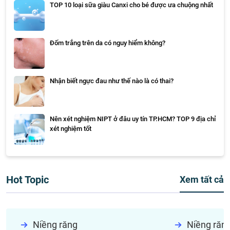
TOP 10 loại sữa giàu Canxi cho bé được ưa chuộng nhất
Đốm trắng trên da có nguy hiểm không?
Nhận biết ngực đau như thế nào là có thai?
Nên xét nghiệm NIPT ở đâu uy tín TP.HCM? TOP 9 địa chỉ
xét nghiệm tốt
Hot Topic
Xem tất cả
Niềng răng
Niềng răn