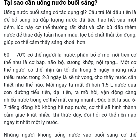
Tại sao cần uống nước buổi sáng?
Uống nước buổi sáng có tác dụng gì? Câu trả lời đầu tiên là
để bổ sung bù đắp lượng nước đã tiêu hao hết sau một
đêm, lúc này cơ thể thường rất khát và cần bù đắp thêm
nước để thúc đẩy tuần hoàn máu, lọc bỏ chất thải tồn đọng,
giúp cơ thể cảm thấy sảng khoái hơn.
60 – 70% cơ thể người là nước, phân bố ở mọi nơi trên cơ
thể như là cơ bắp, não bộ, xương khớp, nội tạng… Một cơ
thể người có thể nhịn ăn tối đa trong 5 ngày những nếu
thiếu nước trong 2-3 ngày là sẽ tử vong, cho thấy nước cần
thiết như thế nào. Mỗi ngày ta mất đi hơn 1,5 L nước qua
con đường tiểu tiện, đại tiện, ra mồ hôi, vận động càng
nhiếu nước trong cơ thể mất càng nhanh. Đặc biệt là sau 6-
7 tiếng đồng hồ không hề nạp nước, cơ thể sẽ hình thành
cảm giác khát nhiều khi thức dậy, đòi hỏi cơ thể nên nạp
ngay ít nhất một ly nước.
Những người không uống nước vào buổi sáng cơ thể