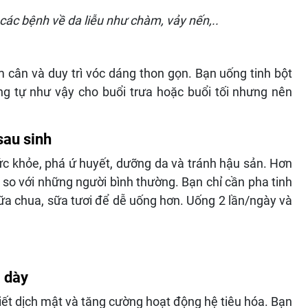
 các bệnh về da liễu như chàm, vảy nến,..
 cân và duy trì vóc dáng thon gọn. Bạn uống tinh bột
ng tự như vậy cho buổi trưa hoặc buổi tối nhưng nên
sau sinh
sức khỏe, phá ứ huyết, dưỡng da và tránh hậu sản. Hơn
so với những người bình thường. Bạn chỉ cần pha tinh
ữa chua, sữa tươi để dễ uống hơn. Uống 2 lần/ngày và
ạ dày
iết dịch mật và tăng cường hoạt động hệ tiêu hóa. Bạn