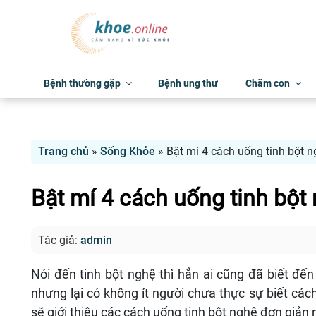
Bệnh thường gặp
Bệnh ung thư
Chăm con
Trang chủ
»
Sống Khỏe
»
Bật mí 4 cách uống tinh bột 
Bật mí 4 cách uống tinh bột
Tác giả:
admin
Nói đến tinh bột nghệ thì hẳn ai cũng đã biết đế
nhưng lại có không ít người chưa thực sự biết các
sẽ giới thiệu các cách uống tinh bột nghệ đơn giản