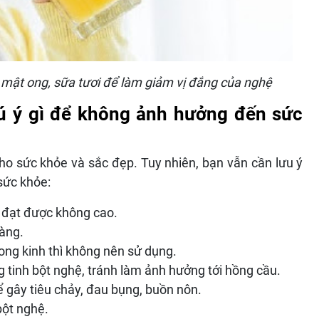
ư mật ong, sữa tươi để làm giảm vị đắng của nghệ
hú ý gì để không ảnh hưởng đến sức
cho sức khỏe và sắc đẹp. Tuy nhiên, bạn vẫn cần lưu ý
sức khỏe:
ả đạt được không cao.
ràng.
ong kinh thì không nên sử dụng.
 tinh bột nghệ, tránh làm ảnh hưởng tới hồng cầu.
ể gây tiêu chảy, đau bụng, buồn nôn.
bột nghệ.