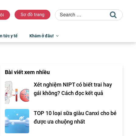
Sơ đồ trang
ôi
n tức y tế
Khám ở đâu!
Bài viết xem nhiều
Xét nghiệm NIPT có biết trai hay
gái không? Cách đọc kết quả
TOP 10 loại sữa giàu Canxi cho bé
được ưa chuộng nhất