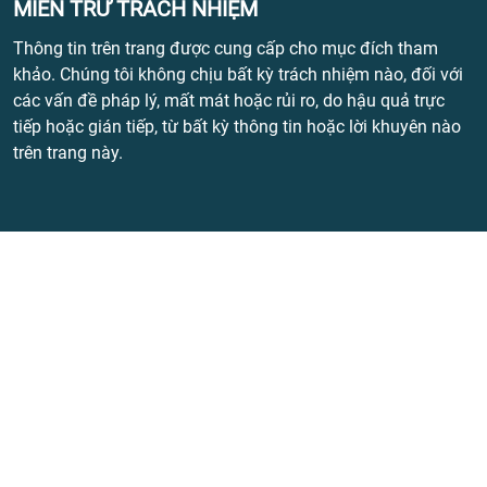
MIỄN TRỪ TRÁCH NHIỆM
Thông tin trên trang được cung cấp cho mục đích tham
khảo. Chúng tôi không chịu bất kỳ trách nhiệm nào, đối với
các vấn đề pháp lý, mất mát hoặc rủi ro, do hậu quả trực
tiếp hoặc gián tiếp, từ bất kỳ thông tin hoặc lời khuyên nào
trên trang này.