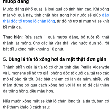
mướp đắng
Mướp đắng (khổ qua) là loại quả có tính hàn cao. Khi xông
mặt với quả này, tinh chất hòa trong hơi nước sẽ giúp
đào
thải độc tố trong lỗ chân lông
, từ đó hỗ trợ trị mụn và se khít
bề mặt da.
Thực hiện:
Rửa sạch 1 quả mướp đắng, bỏ ruột rồi thái
thành lát mỏng. Cho các lát vừa thái vào nước đun sôi, rồi
bắt đầu xông mặt khoảng 10 phút.
5. Dùng lá tía tô xông hơi da mặt thật đơn giản
Thành phần của lá tía tô có chứa tinh dầu Perilla Aldehyde
và Limonene sẽ hỗ trợ giải phóng độc tố dưới da, tái tạo các
mô tế bào rất tốt. Đặc biệt chị em có làn da nám, nhiều vết
thâm đừng bỏ qua cách xông hơi với lá tía tô để cải thiện
da trắng hồng, đều màu hơn.
Nếu muốn xông mặt se khít lỗ chân lông từ lá tía tô, bạn có
thể tham khảo 3 cách sau: