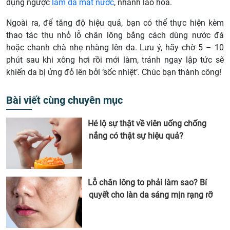
dụng ngược
làm da mất nước
, nhanh lão hóa.
Ngoài ra, để tăng độ hiệu quả, bạn có thể thực hiện kèm
thao tác thu nhỏ lỗ chân lông bằng cách dùng nước đá
hoặc chanh chà nhẹ nhàng lên da. Lưu ý, hãy chờ 5 – 10
phút sau khi xông hơi rồi mới làm, tránh ngay lập tức sẽ
khiến da bị ửng đỏ lên bởi ‘sốc nhiệt’. Chúc bạn thành công!
Bài viết cùng chuyên mục
Hé lộ sự thật về viên uống chống
nắng có thật sự hiệu quả?
Lỗ chân lông to phải làm sao? Bí
quyết cho làn da sáng mịn rạng rỡ