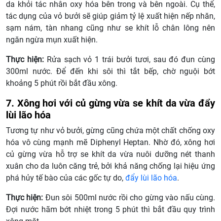
da khỏi tác nhân oxy hóa bên trong và bên ngoài. Cụ thể,
tác dụng của vỏ bưởi sẽ giúp giảm tỷ lệ xuất hiện nếp nhăn,
sạm nám, tàn nhang cũng như se khít lỗ chân lông nên
ngăn ngừa mụn xuất hiện.
Thực hiện:
Rửa sạch vỏ 1 trái bưởi tươi, sau đó đun cùng
300ml nước. Để đến khi sôi thì tắt bếp, chờ nguội bớt
khoảng 5 phút rồi bắt đầu xông.
7. Xông hơi với củ gừng vừa se khít da vừa đẩy
lùi lão hóa
Tương tự như vỏ bưởi, gừng cũng chứa một chất chống oxy
hóa vô cùng mạnh mẽ Diphenyl Heptan. Nhờ đó, xông hơi
củ gừng vừa hỗ trợ se khít da vừa nuôi dưỡng nét thanh
xuân cho da luôn căng trẻ, bởi khả năng chống lại hiệu ứng
phá hủy tế bào của các gốc tự do,
đẩy lùi lão hóa
.
Thực hiện:
Đun sôi 500ml nước rồi cho gừng vào nấu cùng.
Đợi nước hãm bớt nhiệt trong 5 phút thì bắt đầu quy trình