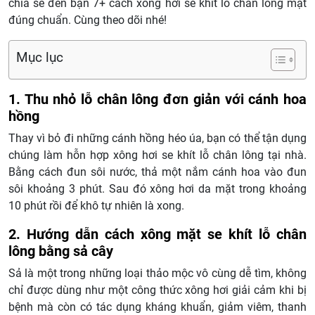
chia sẻ đến bạn 7+ cách xông hơi se khít lỗ chân lông mặt
đúng chuẩn. Cùng theo dõi nhé!
Mục lục
1. Thu nhỏ lỗ chân lông đơn giản với cánh hoa
hồng
Thay vì bỏ đi những cánh hồng héo úa, bạn có thể tận dụng
chúng làm hỗn hợp xông hơi se khít lỗ chân lông tại nhà.
Bằng cách đun sôi nước, thả một nắm cánh hoa vào đun
sôi khoảng 3 phút. Sau đó xông hơi da mặt trong khoảng
10 phút rồi để khô tự nhiên là xong.
2. Hướng dẫn cách xông mặt se khít lỗ chân
lông bằng sả cây
Sả là một trong những loại thảo mộc vô cùng dễ tìm, không
chỉ được dùng như một công thức xông hơi giải cảm khi bị
bệnh mà còn có tác dụng kháng khuẩn, giảm viêm, thanh