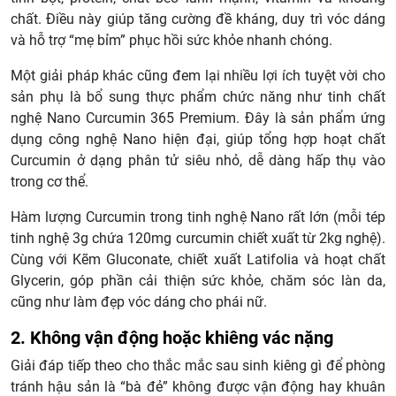
chất. Điều này giúp tăng cường đề kháng, duy trì vóc dáng
và hỗ trợ “mẹ bỉm” phục hồi sức khỏe nhanh chóng.
Một giải pháp khác cũng đem lại nhiều lợi ích tuyệt vời cho
sản phụ là bổ sung thực phẩm chức năng như tinh chất
nghệ Nano Curcumin 365 Premium. Đây là sản phẩm ứng
dụng công nghệ Nano hiện đại, giúp tổng hợp hoạt chất
Curcumin ở dạng phân tử siêu nhỏ, dễ dàng hấp thụ vào
trong cơ thể.
Hàm lượng Curcumin trong tinh nghệ Nano rất lớn (mỗi tép
tinh nghệ 3g chứa 120mg curcumin chiết xuất từ 2kg nghệ).
Cùng với Kẽm Gluconate, chiết xuất Latifolia và hoạt chất
Glycerin, góp phần cải thiện sức khỏe, chăm sóc làn da,
cũng như làm đẹp vóc dáng cho phái nữ.
2. Không vận động hoặc khiêng vác nặng
Giải đáp tiếp theo cho thắc mắc sau sinh kiêng gì để phòng
tránh hậu sản là “bà đẻ” không được vận động hay khuân