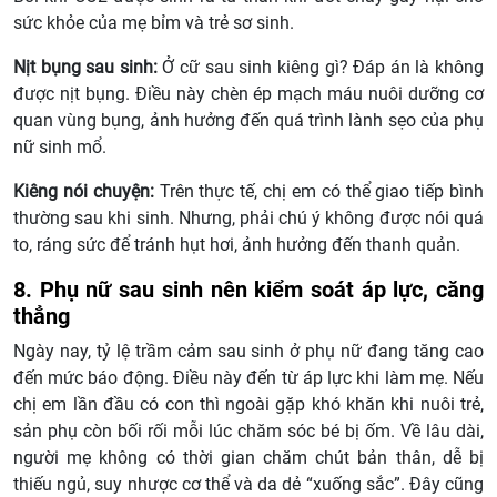
sức khỏe của mẹ bỉm và trẻ sơ sinh.
Nịt bụng sau sinh:
Ở cữ sau sinh kiêng gì? Đáp án là không
được nịt bụng. Điều này chèn ép mạch máu nuôi dưỡng cơ
quan vùng bụng, ảnh hưởng đến quá trình lành sẹo của phụ
nữ sinh mổ.
Kiêng nói chuyện:
Trên thực tế, chị em có thể giao tiếp bình
thường sau khi sinh. Nhưng, phải chú ý không được nói quá
to, ráng sức để tránh hụt hơi, ảnh hưởng đến thanh quản.
8. Phụ nữ sau sinh nên kiểm soát áp lực, căng
thẳng
Ngày nay, tỷ lệ trầm cảm sau sinh ở phụ nữ đang tăng cao
đến mức báo động. Điều này đến từ áp lực khi làm mẹ. Nếu
chị em lần đầu có con thì ngoài gặp khó khăn khi nuôi trẻ,
sản phụ còn bối rối mỗi lúc chăm sóc bé bị ốm. Về lâu dài,
người mẹ không có thời gian chăm chút bản thân, dễ bị
thiếu ngủ, suy nhược cơ thể và da dẻ “xuống sắc”. Đây cũng