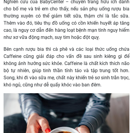
Nghiên cứu của BabyCenter – chuyên trang hữu ích dành
cho bố mẹ và trẻ em cho thấy, nếu sản phụ uống rượu bia
thường xuyên có thể giảm tiết sữa, thậm chí là tắc sữa.
Thêm vào đó, tiêu thụ đồ uống có cồn khiến huyết áp tăng
cao, là nguy cơ dẫn đến hàng loạt bệnh mạn tính nguy hiểm
như xơ vữa động mạch, suy tim hoặc đột quỵ.
Bên cạnh rượu bia thì cà phê và các loại thức uống chứa
Caffeine cũng giải đáp cho vấn đề sau sinh kiêng gì để
không ảnh hưởng sức khỏe. Caffeine là chất kích thích não
bộ tự nhiên, giúp tinh thần tỉnh táo và tập trung tốt hơn.
Song, khi đi vào sữa mẹ, chất này khiến trẻ sơ sinh trằn trọc,
khó ngủ, cũng như dễ quấy khóc vào ban đêm.