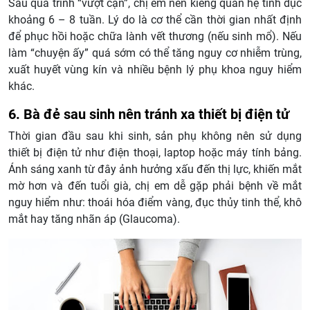
Sau quá trình “vượt cạn”, chị em nên kiêng quan hệ tình dục
khoảng 6 – 8 tuần. Lý do là cơ thể cần thời gian nhất định
để phục hồi hoặc chữa lành vết thương (nếu sinh mổ). Nếu
làm “chuyện ấy” quá sớm có thể tăng nguy cơ nhiễm trùng,
xuất huyết vùng kín và nhiều bệnh lý phụ khoa nguy hiểm
khác.
6. Bà đẻ sau sinh nên tránh xa thiết bị điện tử
Thời gian đầu sau khi sinh, sản phụ không nên sử dụng
thiết bị điện tử như điện thoại, laptop hoặc máy tính bảng.
Ánh sáng xanh từ đây ảnh hưởng xấu đến thị lực, khiến mắt
mờ hơn và đến tuổi già, chị em dễ gặp phải bệnh về mắt
nguy hiểm như: thoái hóa điểm vàng, đục thủy tinh thể, khô
mắt hay tăng nhãn áp (Glaucoma).