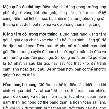
Mặc quần áo dài tay:
Điều này chỉ đúng trong trường hợp
phái đẹp ở vùng khí hậu lạnh, cần phải giữ ấm cơ thể kỹ
càng. Nếu thời tiết ôn hòa, bạn nên mặc trang phục rộng rãi,
thoáng mát để thoát mồ hôi và đề phòng thân nhiệt tăng.
Kiêng tắm gội trong một tháng:
Đừng nghĩ rằng kiêng tắm
gội là giải đáp chính xác cho câu hỏi “sau sinh kiêng gì” để
ổn định sức khỏe. Trên thực tế, phụ nữ mới sinh con phải
gội đầu thường xuyên để hạn chế bết ngứa, nấm da đầu và
ảnh hưởng xấu đến giấc ngủ. Sử dụng nước ấm để gội đầu
là tốt nhất và sau khi gội, hãy sấy tóc thật khô, để tránh
cảm lạnh hoặc đau đầu. Để an toàn hơn, bạn có thể nhờ trợ
giúp từ người thân.
Nằm than, hơ nóng:
Giữ ấm cơ thể là điều cần thiết sau khi
sinh vì quá trình “vượt cạn” khiến cơ thể mất máu nhiều,
giảm đề kháng và dễ bị nhiễm cảm. Tuy nhiên, quan niệm
nằm than, hơ nóng cơ thể bằng than là hoàn toàn sai lầm.
Bởi khí CO2 được sinh ra từ than khi đốt cháy gây hại cho