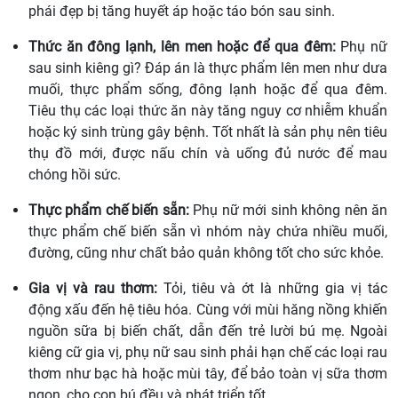
phái đẹp bị tăng huyết áp hoặc táo bón sau sinh.
Thức ăn đông lạnh, lên men hoặc để qua đêm:
Phụ nữ
sau sinh kiêng gì? Đáp án là thực phẩm lên men như dưa
muối, thực phẩm sống, đông lạnh hoặc để qua đêm.
Tiêu thụ các loại thức ăn này tăng nguy cơ nhiễm khuẩn
hoặc ký sinh trùng gây bệnh. Tốt nhất là sản phụ nên tiêu
thụ đồ mới, được nấu chín và uống đủ nước để mau
chóng hồi sức.
Thực phẩm chế biến sẵn:
Phụ nữ mới sinh không nên ăn
thực phẩm chế biến sẵn vì nhóm này chứa nhiều muối,
đường, cũng như chất bảo quản không tốt cho sức khỏe.
Gia vị và rau thơm:
Tỏi, tiêu và ớt là những gia vị tác
động xấu đến hệ tiêu hóa. Cùng với mùi hăng nồng khiến
nguồn sữa bị biến chất, dẫn đến trẻ lười bú mẹ. Ngoài
kiêng cữ gia vị, phụ nữ sau sinh phải hạn chế các loại rau
thơm như bạc hà hoặc mùi tây, để bảo toàn vị sữa thơm
ngon, cho con bú đều và phát triển tốt.