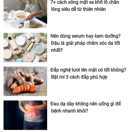
7+ cách xông mặt se khít lỗ chân
lông siêu dễ từ thiên nhiên
Nên dùng serum hay kem dưỡng?
Đâu là giải pháp chăm sóc da tốt
nhất?
Đắp nghệ tươi lên mặt có tốt không?
Bật mí 3 cách đắp phù hợp
Đau dạ dày không nên uống gì để
bệnh nhanh khỏi?