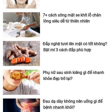
7+ cách xông mặt se khít lỗ chân
lông siêu dễ từ thiên nhiên
Đắp nghệ tươi lên mặt có tốt không?
Bật mí 3 cách đắp phù hợp
Phụ nữ sau sinh kiêng gì để nhanh
khỏe đẹp trở lại?
Đau dạ dày không nên uống gì để
bệnh nhanh khỏi?