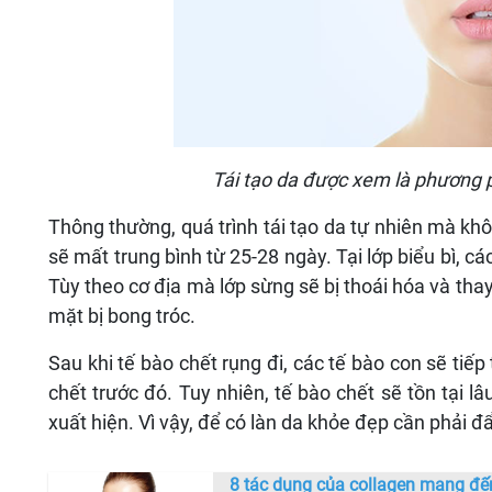
Tái tạo da được xem là phương p
Thông thường, quá trình tái tạo da tự nhiên mà kh
sẽ mất trung bình từ 25-28 ngày. Tại lớp biểu bì, c
Tùy theo cơ địa mà lớp sừng sẽ bị thoái hóa và tha
mặt bị bong tróc.
Sau khi tế bào chết rụng đi, các tế bào con sẽ tiếp 
chết trước đó. Tuy nhiên, tế bào chết sẽ tồn tại l
xuất hiện. Vì vậy, để có làn da khỏe đẹp cần phải đẩ
8 tác dụng của collagen mang đến