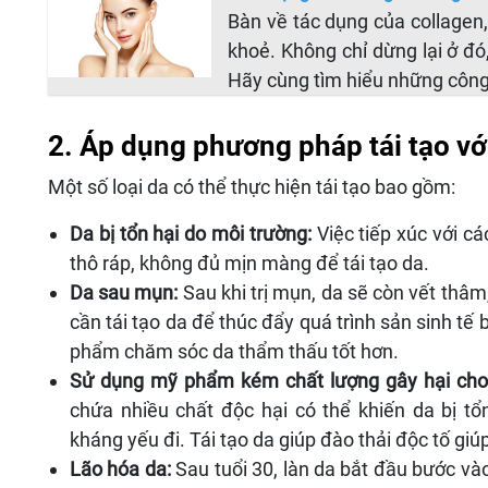
Bàn về tác dụng của collagen,
khoẻ. Không chỉ dừng lại ở đó
Hãy cùng tìm hiểu những công 
2. Áp dụng phương pháp tái tạo vớ
Một số loại da có thể thực hiện tái tạo bao gồm:
Da bị tổn hại do môi trường:
Việc tiếp xúc với c
thô ráp, không đủ mịn màng để tái tạo da.
Da sau mụn:
Sau khi trị mụn, da sẽ còn vết thâ
cần tái tạo da để thúc đẩy quá trình sản sinh tế
phẩm chăm sóc da thẩm thấu tốt hơn.
Sử dụng mỹ phẩm kém chất lượng gây hại cho
chứa nhiều chất độc hại có thể khiến da bị t
kháng yếu đi. Tái tạo da giúp đào thải độc tố gi
Lão hóa da:
Sau tuổi 30, làn da bắt đầu bước vào