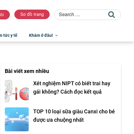
Sơ đồ trang
ôi
n tức y tế
Khám ở đâu!
Bài viết xem nhiều
Xét nghiệm NIPT có biết trai hay
gái không? Cách đọc kết quả
TOP 10 loại sữa giàu Canxi cho bé
được ưa chuộng nhất