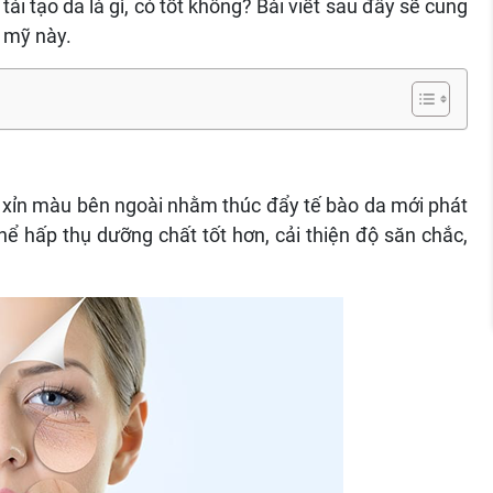
tái tạo da là gì, có tốt không? Bài viết sau đây sẽ cung
m mỹ này.
ổn xỉn màu bên ngoài nhằm thúc đẩy tế bào da mới phát
hể hấp thụ dưỡng chất tốt hơn, cải thiện độ săn chắc,