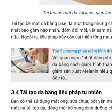
Tái tạo bề mặt da với laser giúp l
Tái tạo bề mặt da bằng laser là một trong những cá
nhất bao gồm nếp nhăn, đốm đồi mồi, vết sạm nắ
nữa. Ngoài ra, liệu pháp này còn cải thiện tông mà
Top 5 phương pháp giảm hình thà
Với quan niệm “nhất dáng nhì
da bằng cách giảm hình thành
giảm sản xuất Melanin hiệu q
Sắc tố…
3.4 Tái tạo da bằng liệu pháp tự nhiên
Bạn có thể sử dụng mật ong, sữa chua, bột yến mạ
mặt nạ tái tạo da, đồng thời bổ sung dinh dưỡng 