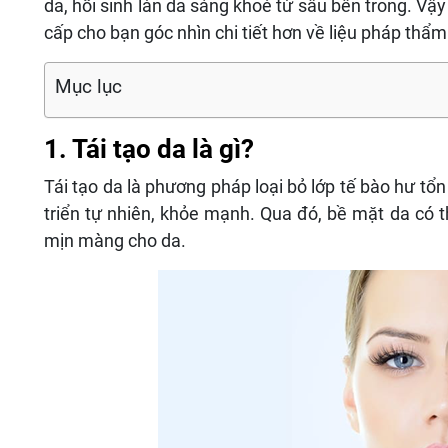
da, hồi sinh làn da sáng khoẻ từ sâu bên trong. Vậy 
cấp cho bạn góc nhìn chi tiết hơn về liệu pháp thẩ
Mục lục
1. Tái tạo da là gì?
Tái tạo da là phương pháp loại bỏ lớp tế bào hư t
triển tự nhiên, khỏe mạnh. Qua đó, bề mặt da có t
mịn màng cho da.