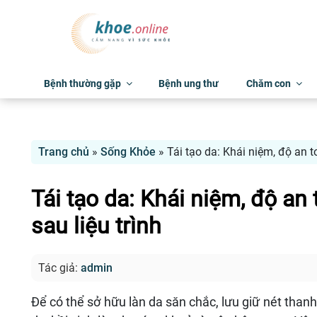
Bệnh thường gặp
Bệnh ung thư
Chăm con
Trang chủ
»
Sống Khỏe
»
Tái tạo da: Khái niệm, độ an 
Tái tạo da: Khái niệm, độ a
sau liệu trình
Tác giả:
admin
Để có thể sở hữu làn da săn chắc, lưu giữ nét than