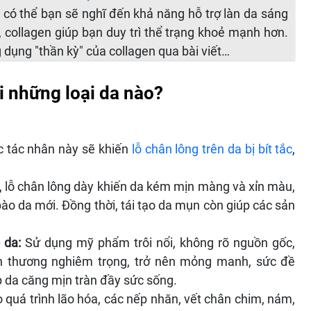
 có thể bạn sẽ nghĩ đến khả năng hỗ trợ làn da sáng
, collagen giúp bạn duy trì thể trạng khoẻ mạnh hơn.
dụng "thần kỳ" của collagen qua bài viết…
i những loại da nào?
ác tác nhân này sẽ khiến
lỗ chân lông trên da bị bít tắc
,
m, lỗ chân lông dày khiến da kém mịn màng và xỉn màu,
 bào da mới. Đồng thời, tái tạo da mụn còn giúp các sản
 da:
Sử dụng mỹ phẩm trôi nổi, không rõ nguồn gốc,
ổn thương nghiêm trọng, trở nên mỏng manh, sức đề
úp da căng mịn tràn đầy sức sống.
 quá trình lão hóa, các nếp nhăn, vết chân chim, nám,