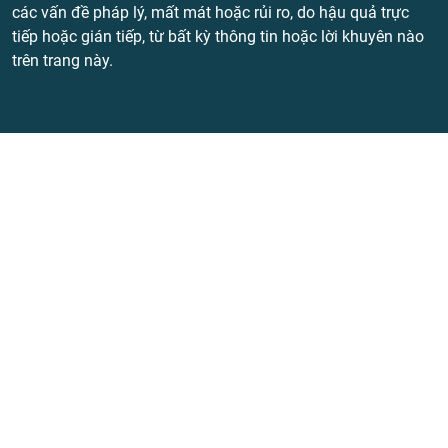
các vấn đề pháp lý, mất mát hoặc rủi ro, do hậu quả trực
tiếp hoặc gián tiếp, từ bất kỳ thông tin hoặc lời khuyên nào
trên trang này.