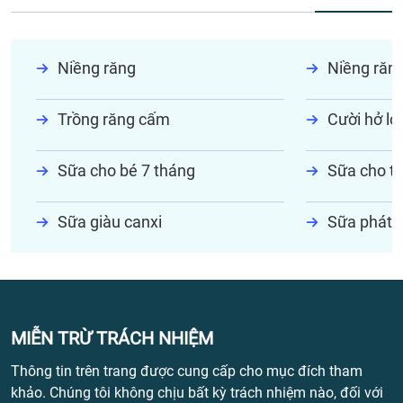
Niềng răng
Niềng răn
Trồng răng cấm
Cười hở lợi
Sữa cho bé 7 tháng
Sữa cho tr
Sữa giàu canxi
Sữa phát t
MIỄN TRỪ TRÁCH NHIỆM
Thông tin trên trang được cung cấp cho mục đích tham
khảo. Chúng tôi không chịu bất kỳ trách nhiệm nào, đối với