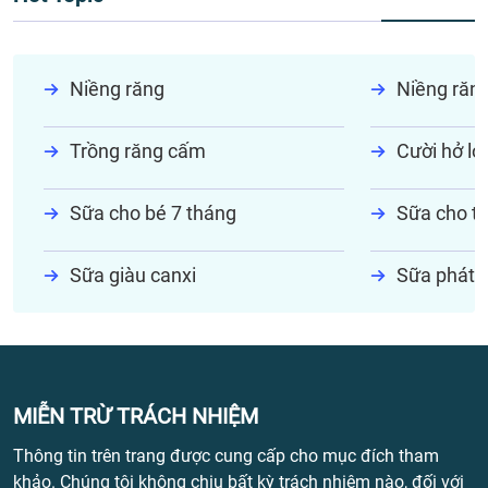
Niềng răng
Niềng răn
Trồng răng cấm
Cười hở lợi
Sữa cho bé 7 tháng
Sữa cho tr
Sữa giàu canxi
Sữa phát t
MIỄN TRỪ TRÁCH NHIỆM
Thông tin trên trang được cung cấp cho mục đích tham
khảo. Chúng tôi không chịu bất kỳ trách nhiệm nào, đối với