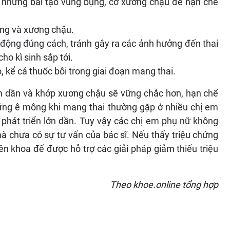
 là những bài tậo vùng bụng, cơ xương chậu để hạn chế
ưng và xương chậu.
 động đúng cách, tránh gây ra các ảnh hưởng đến thai
ho kì sinh sắp tới.
o, kể cả thuốc bôi trong giai đoạn mang thai.
ảm dần và khớp xương chậu sẽ vững chắc hơn, hạn chế
ứng ê mông khi mang thai thường gặp ở nhiều chị em
i phát triển lớn dần. Tuy vậy các chị em phụ nữ không
mà chưa có sự tư vấn của bác sĩ. Nếu thấy triệu chứng
yên khoa để được hỗ trợ các giải pháp giảm thiểu triệu
Theo khoe.online tổng hợp