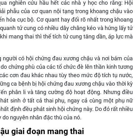
qua nghiên cứu hầu hết các nhà y học cho rằng: Hội
 giải phẫu của cơ quan nội tạng trong khoang chậu vào
yển hóa cục bộ. Cơ quant hay đổi rõ nhất trong khoang
 quanh tử cung có nhiều dây chằng kéo và hứng lấy tử
 khi mang thai thì thể tích tử cung tăng dần, áp lực mà
g người có hội chứng đau xương chậu và nơi bám của
, do chứng phù của các tổ chức đè lên thần kinh tương
các cơn đau khác nhau tùy theo mức độ tích tụ nước,
những ca bệnh bị hội chứng đau xương chậu vào thời kỳ
ến phân li và tăng cường độ hoạt động. Nhưng điều
át sinh ở tất cả thai phụ, ngay cả cùng một phụ nữ
ất định đều phát sinh hội chứng này. Do đó rất nhiều
y do nguyên nhân đặc thù của nó.
hậu giai đoạn mang thai