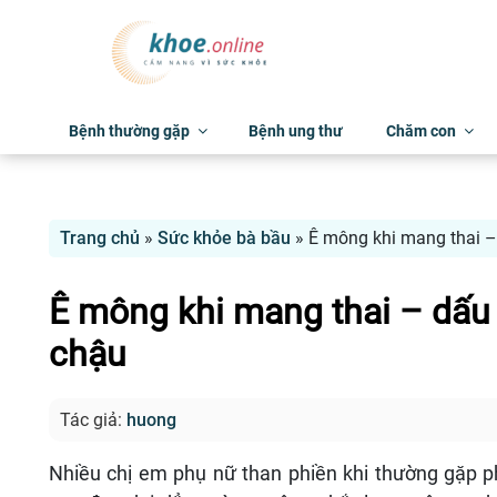
Bệnh thường gặp
Bệnh ung thư
Chăm con
Trang chủ
»
Sức khỏe bà bầu
»
Ê mông khi mang thai –
Ê mông khi mang thai – dấu
chậu
Tác giả:
huong
Nhiều chị em phụ nữ than phiền khi thường gặp p