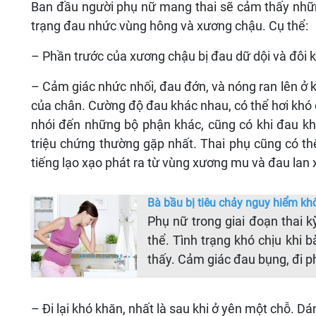
Ban đầu người phụ nữ mang thai sẽ cảm thấy nhữn
trạng đau nhức vùng hông và xương chậu. Cụ thể:
– Phần trước của xương chậu bị đau dữ dội và đôi k
– Cảm giác nhức nhối, đau đớn, và nóng ran lên ở 
của chân. Cường độ đau khác nhau, có thể hơi khó
nhói đến những bộ phận khác, cũng có khi đau kh
triệu chứng thường gặp nhất. Thai phụ cũng có th
tiếng lạo xạo phát ra từ vùng xương mu và đau lan
Bà bầu bị tiêu chảy nguy hiểm kh
Phụ nữ trong giai đoạn thai 
thể. Tình trạng khó chịu khi 
thấy. Cảm giác đau bụng, đi ph
– Đi lại khó khăn, nhất là sau khi ở yên một chỗ. Dá