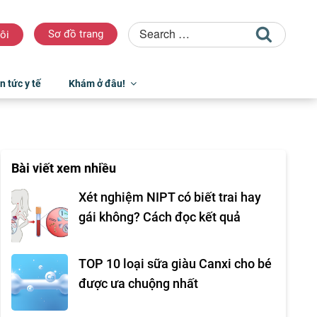
Sơ đồ trang
ôi
n tức y tế
Khám ở đâu!
Bài viết xem nhiều
Xét nghiệm NIPT có biết trai hay
gái không? Cách đọc kết quả
TOP 10 loại sữa giàu Canxi cho bé
được ưa chuộng nhất