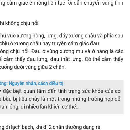
g cảm giác ê mông liên tục rồi dẫn chuyển sang tình
hi không chịu nổi.
khu vực xương hông, lưng, đáy xương chậu và phía sau
 chịu ở xương chậu hay truyền cảm giác đau
ông chịu nổi. Đau ở vùng xương mu và ở háng là các
ể cảm thấy đau lưng, đau thắt lưng. Có thể cảm thấy
 xuống dưới vùng giữa 2 chân.
ông: Nguyên nhân, cách điều trị
kỳ đặc biệt quan tâm đến tình trạng sức khỏe của cơ
bà bầu bị tiêu chảy là một trong những trường hợp dễ
ân lỏng, đi nhiều lần khiến cơ thể…
ng đi lạch bạch, khi đi 2 chân thường dạng ra.