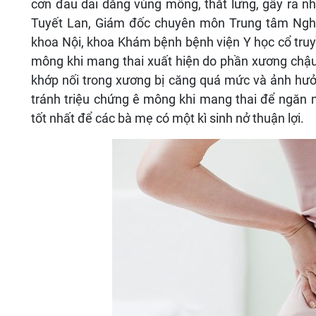
cơn đau dai dẳng vùng mông, thắt lưng, gây ra n
Tuyết Lan, Giám đốc chuyên môn Trung tâm Ngh
khoa Nội, khoa Khám bệnh bệnh viện Y học cổ tru
mông khi mang thai xuất hiện do phần xương chậu
khớp nối trong xương bị căng quá mức và ảnh hưở
tránh triệu chứng ê mông khi mang thai để ngăn
tốt nhất để các bà mẹ có một kì sinh nở thuận lợi.