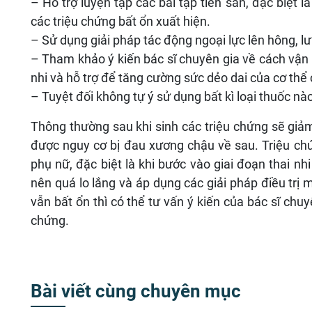
– Hỗ trợ luyện tập các bài tập tiền sản, đặc biệt
các triệu chứng bất ổn xuất hiện.
– Sử dụng giải pháp tác động ngoại lực lên hông, l
– Tham khảo ý kiến bác sĩ chuyên gia về cách vận
nhi và hỗ trợ để tăng cường sức dẻo dai của cơ thể c
– Tuyệt đối không tự ý sử dụng bất kì loại thuốc nà
Thông thường sau khi sinh các triệu chứng sẽ gi
được nguy cơ bị đau xương chậu về sau. Triệu ch
phụ nữ, đặc biệt là khi bước vào giai đoạn thai nh
nên quá lo lắng và áp dụng các giải pháp điều trị 
vẫn bất ổn thì có thể tư vấn ý kiến của bác sĩ chu
chứng.
Bài viết cùng chuyên mục