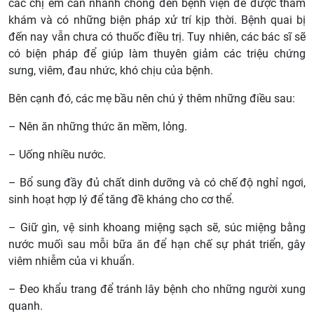
các chị em cần nhanh chóng đến bệnh viện để được thăm
khám và có những biện pháp xử trí kịp thời. Bệnh quai bị
đến nay vẫn chưa có thuốc điều trị. Tuy nhiên, các bác sĩ sẽ
có biện pháp để giúp làm thuyên giảm các triệu chứng
sưng, viêm, đau nhức, khó chịu của bệnh.
Bên cạnh đó, các mẹ bầu nên chú ý thêm những điều sau:
– Nên ăn những thức ăn mềm, lỏng.
– Uống nhiều nước.
– Bổ sung đầy đủ chất dinh dưỡng và có chế độ nghỉ ngơi,
sinh hoạt hợp lý để tăng đề kháng cho cơ thể.
– Giữ gìn, vệ sinh khoang miệng sạch sẽ, súc miệng bằng
nước muối sau mỗi bữa ăn để hạn chế sự phát triển, gây
viêm nhiễm của vi khuẩn.
– Đeo khẩu trang để tránh lây bệnh cho những người xung
quanh.