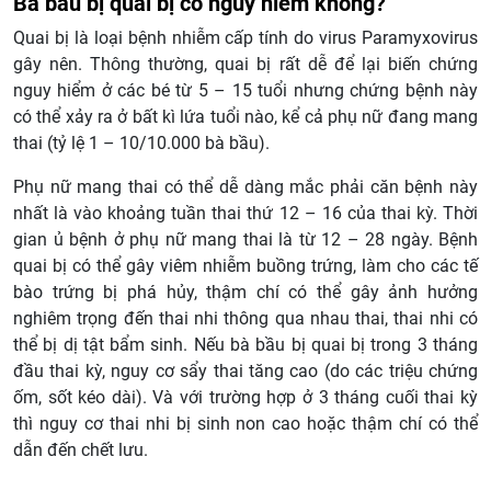
Bà bầu bị quai bị có nguy hiểm không?
Quai bị là loại bệnh nhiễm cấp tính do virus Paramyxovirus
gây nên. Thông thường, quai bị rất dễ để lại biến chứng
nguy hiểm ở các bé từ 5 – 15 tuổi nhưng chứng bệnh này
có thể xảy ra ở bất kì lứa tuổi nào, kể cả phụ nữ đang mang
thai (tỷ lệ 1 – 10/10.000 bà bầu).
Phụ nữ mang thai có thể dễ dàng mắc phải căn bệnh này
nhất là vào khoảng tuần thai thứ 12 – 16 của thai kỳ. Thời
gian ủ bệnh ở phụ nữ mang thai là từ 12 – 28 ngày. Bệnh
quai bị có thể gây viêm nhiễm buồng trứng, làm cho các tế
bào trứng bị phá hủy, thậm chí có thể gây ảnh hưởng
nghiêm trọng đến thai nhi thông qua nhau thai, thai nhi có
thể bị dị tật bẩm sinh. Nếu bà bầu bị quai bị trong 3 tháng
đầu thai kỳ, nguy cơ sẩy thai tăng cao (do các triệu chứng
ốm, sốt kéo dài). Và với trường hợp ở 3 tháng cuối thai kỳ
thì nguy cơ thai nhi bị sinh non cao hoặc thậm chí có thể
dẫn đến chết lưu.