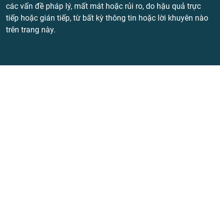
các vấn đề pháp lý, mất mát hoặc rủi ro, do hậu quả trực
tiếp hoặc gián tiếp, từ bất kỳ thông tin hoặc lời khuyên nào
trên trang này.