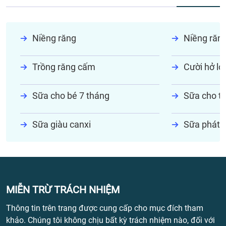
Niềng răng
Niềng răn
Trồng răng cấm
Cười hở lợi
Sữa cho bé 7 tháng
Sữa cho tr
Sữa giàu canxi
Sữa phát t
MIỄN TRỪ TRÁCH NHIỆM
Thông tin trên trang được cung cấp cho mục đích tham
khảo. Chúng tôi không chịu bất kỳ trách nhiệm nào, đối với