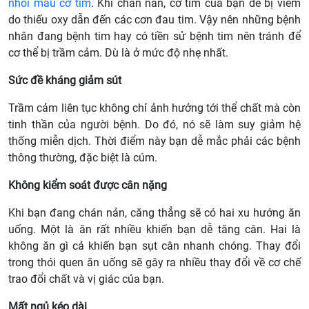
nhồi máu cơ tim
. Khi chán nản, cơ tim của bạn dễ bị viêm
do thiếu oxy dẫn đến các cơn đau tim. Vậy nên những bệnh
nhân đang bệnh tim hay có tiền sử bệnh tim nên tránh để
cơ thể bị trầm cảm. Dù là ở mức độ nhẹ nhất.
Sức đề kháng giảm sút
Trầm cảm liên tục không chỉ ảnh hưởng tới thể chất mà còn
tinh thần của người bệnh. Do đó, nó sẽ làm suy giảm hệ
thống miễn dịch. Thời điểm này bạn dễ mắc phải các bệnh
thông thường, đặc biệt là cúm.
Không kiểm soát được cân nặng
Khi bạn đang chán nản, căng thẳng sẽ có hai xu hướng ăn
uống. Một là ăn rất nhiều khiến bạn dễ tăng cân. Hai là
không ăn gì cả khiến bạn sụt cân nhanh chóng. Thay đổi
trong thói quen ăn uống sẽ gây ra nhiều thay đổi về cơ chế
trao đổi chất và vị giác của bạn.
Mất ngủ kéo dài