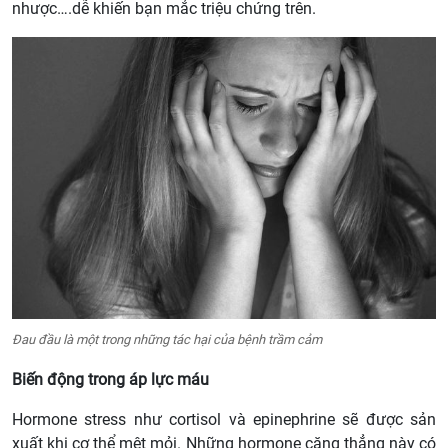
nhược….dễ khiến bạn mắc triệu chứng trên.
Đau đầu là một trong những tác hại của bệnh trầm cảm
Biến động trong áp lực máu
Hormone stress như cortisol và epinephrine sẽ được sản
xuất khi cơ thể mệt mỏi. Những hormone căng thẳng này có