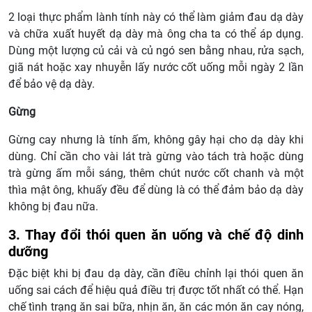
2 loại thực phẩm lành tính này có thể làm giảm đau dạ dày
và chữa xuất huyết dạ dày mà ông cha ta có thể áp dụng.
Dùng một lượng củ cải và củ ngó sen bằng nhau, rửa sạch,
giã nát hoặc xay nhuyễn lấy nước cốt uống mỗi ngày 2 lần
để bảo vệ dạ dày.
Gừng
Gừng cay nhưng là tính ấm, không gây hại cho dạ dày khi
dùng. Chỉ cần cho vài lát trà gừng vào tách trà hoặc dùng
trà gừng ấm mỗi sáng, thêm chút nước cốt chanh và một
thìa mật ông, khuấy đều để dùng là có thể đảm bảo dạ dày
không bị đau nữa.
3. Thay đổi thói quen ăn uống và chế độ dinh
dưỡng
Đặc biệt khi bị đau dạ dày, cần điều chỉnh lại thói quen ăn
uống sai cách để hiệu quả điều trị được tốt nhất có thể. Hạn
chế tình trạng ăn sai bữa, nhịn ăn, ăn các món ăn cay nóng,