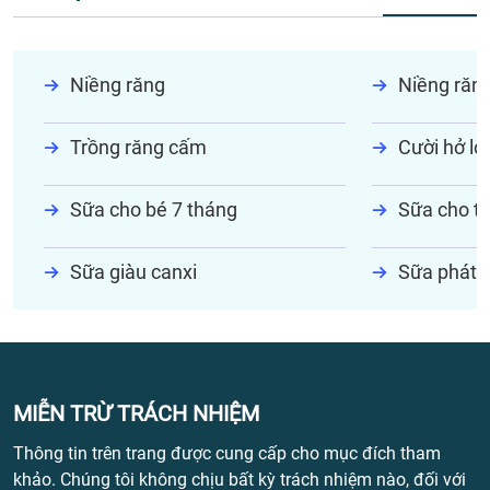
Niềng răng
Niềng răn
Trồng răng cấm
Cười hở lợi
Sữa cho bé 7 tháng
Sữa cho tr
Sữa giàu canxi
Sữa phát t
MIỄN TRỪ TRÁCH NHIỆM
Thông tin trên trang được cung cấp cho mục đích tham
khảo. Chúng tôi không chịu bất kỳ trách nhiệm nào, đối với