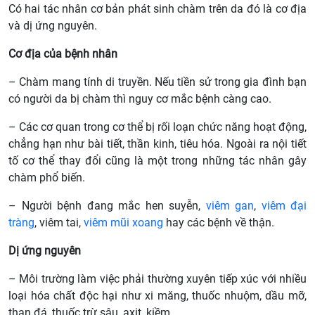
Có hai tác nhân cơ bản phát sinh chàm trên da đó là cơ địa
và dị ứng nguyên.
Cơ địa của bệnh nhân
– Chàm mang tính di truyền. Nếu tiền sử trong gia đình bạn
có người da bị chàm thì nguy cơ mắc bệnh càng cao.
– Các cơ quan trong cơ thể bị rối loạn chức năng hoạt động,
chẳng hạn như bài tiết, thần kinh, tiêu hóa. Ngoài ra nội tiết
tố cơ thể thay đổi cũng là một trong những tác nhân gây
chàm phổ biến.
– Người bệnh đang mắc hen suyễn,
viêm gan
,
viêm đại
tràng
, viêm tai,
viêm mũi xoang
hay các bệnh về thận.
Dị ứng nguyên
– Môi trường làm việc phải thường xuyên tiếp xúc với nhiều
loại hóa chất độc hại như xi măng, thuốc nhuộm, dầu mỡ,
than đá, thuốc trừ sâu, axit, kiềm…