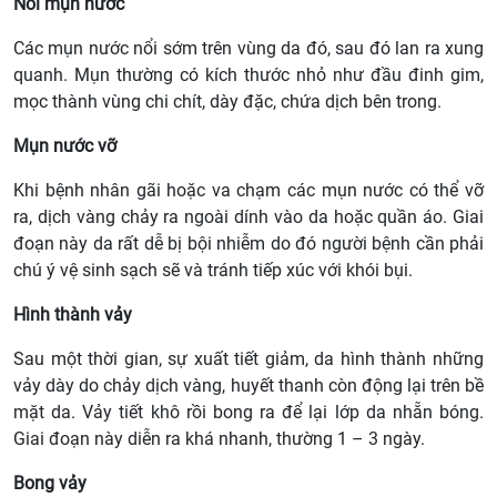
Nổi mụn nước
Các mụn nước nổi sớm trên vùng da đó, sau đó lan ra xung
quanh. Mụn thường có kích thước nhỏ như đầu đinh gim,
mọc thành vùng chi chít, dày đặc, chứa dịch bên trong.
Mụn nước vỡ
Khi bệnh nhân gãi hoặc va chạm các mụn nước có thể vỡ
ra, dịch vàng chảy ra ngoài dính vào da hoặc quần áo. Giai
đoạn này da rất dễ bị bội nhiễm do đó người bệnh cần phải
chú ý vệ sinh sạch sẽ và tránh tiếp xúc với khói bụi.
Hình thành vảy
Sau một thời gian, sự xuất tiết giảm, da hình thành những
vảy dày do chảy dịch vàng, huyết thanh còn động lại trên bề
mặt da. Vảy tiết khô rồi bong ra để lại lớp da nhẵn bóng.
Giai đoạn này diễn ra khá nhanh, thường 1 – 3 ngày.
Bong vảy