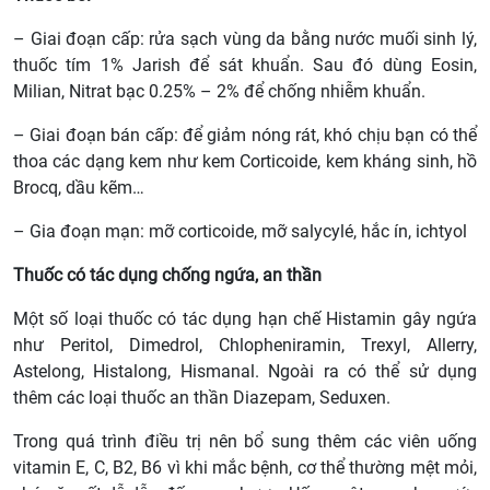
– Giai đoạn cấp: rửa sạch vùng da bằng nước muối sinh lý,
thuốc tím 1% Jarish để sát khuẩn. Sau đó dùng Eosin,
Milian, Nitrat bạc 0.25% – 2% để chống nhiễm khuẩn.
– Giai đoạn bán cấp: để giảm nóng rát, khó chịu bạn có thể
thoa các dạng kem như kem Corticoide, kem kháng sinh, hồ
Brocq, dầu kẽm…
– Gia đoạn mạn: mỡ corticoide, mỡ salycylé, hắc ín, ichtyol
Thuốc có tác dụng chống ngứa, an thần
Một số loại thuốc có tác dụng hạn chế Histamin gây ngứa
như Peritol, Dimedrol, Chlopheniramin, Trexyl, Allerry,
Astelong, Histalong, Hismanal. Ngoài ra có thể sử dụng
thêm các loại thuốc an thần Diazepam, Seduxen.
Trong quá trình điều trị nên bổ sung thêm các viên uống
vitamin E, C, B2, B6 vì khi mắc bệnh, cơ thể thường mệt mỏi,