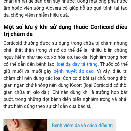
chán ăn rất dễ dẫn đến suy nhược. Uống mật ong pha nước
ấm hoặc viên uống Alovera có giúp hỗ trợ quá trình tái tạo
da, chống viêm nhiễm hiệu quả.
Một số lưu ý khi sử dụng thuốc Corticoid điều
trị chàm da
Corticoid thường được sử dụng trong chữa trị chàm nhưng
phải thật thận trọng vì nó có thể để lại nhiều biến chứng
nguy hiểm như teo cơ, xơ hóa cơ, tao da. Nghiêm trọng hơn
có thể dẫn đến bệnh lao,
loét dạ dày tá tràng
. Thuốc có thể
giữ muối và muối gây
bệnh huyết áp cao
. Vì vậy, điều trị
chàm chỉ nên dùng các loại Corticoid bôi tại chổ, trong thời
gian ngắn chứ không nên dùng K-cort (loại Corticoid có thời
gian chữa trị kéo dài). Chỉ nên dùng khi là trường hợp bắt
buột, trong những đợt bệnh diễn biến nghiêm trọng và phải
thực hiện đúng theo sự chỉ dẫn của bác sĩ.
Bệnh viêm da và cách điều trị