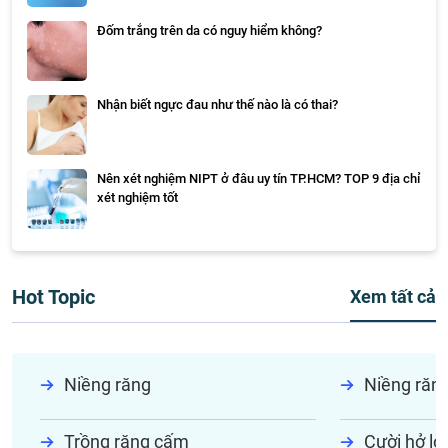
Đốm trắng trên da có nguy hiểm không?
Nhận biết ngực đau như thế nào là có thai?
Nên xét nghiệm NIPT ở đâu uy tín TP.HCM? TOP 9 địa chỉ
xét nghiệm tốt
Hot Topic
Xem tất cả
Niềng răng
Niềng răn
Trồng răng cấm
Cười hở lợi