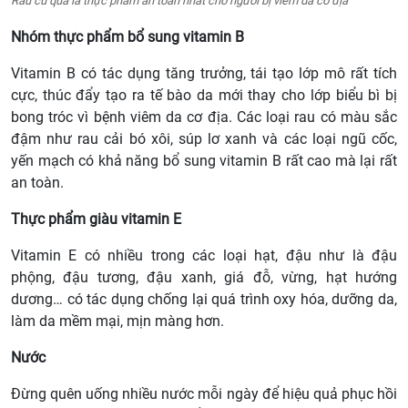
Rau củ quả là thực phẩm an toàn nhất cho người bị viêm da cơ địa
Nhóm thực phẩm bổ sung vitamin B
Vitamin B có tác dụng tăng trưởng, tái tạo lớp mô rất tích
cực, thúc đẩy tạo ra tế bào da mới thay cho lớp biểu bì bị
bong tróc vì bệnh viêm da cơ địa. Các loại rau có màu sắc
đậm như rau cải bó xôi, súp lơ xanh và các loại ngũ cốc,
yến mạch có khả năng bổ sung vitamin B rất cao mà lại rất
an toàn.
Thực phẩm giàu vitamin E
Vitamin E có nhiều trong các loại hạt, đậu như là đậu
phộng, đậu tương, đậu xanh, giá đỗ, vừng, hạt hướng
dương… có tác dụng chống lại quá trình oxy hóa, dưỡng da,
làm da mềm mại, mịn màng hơn.
Nước
Đừng quên uống nhiều nước mỗi ngày để hiệu quả phục hồi