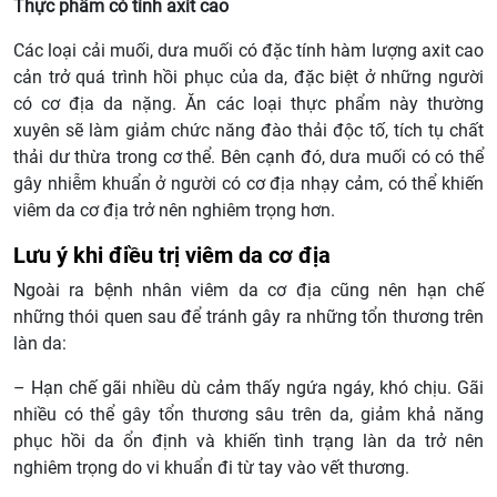
Thực phẩm có tính axit cao
Các loại cải muối, dưa muối có đặc tính hàm lượng axit cao
cản trở quá trình hồi phục của da, đặc biệt ở những người
có cơ địa da nặng. Ăn các loại thực phẩm này thường
xuyên sẽ làm giảm chức năng đào thải độc tố, tích tụ chất
thải dư thừa trong cơ thể. Bên cạnh đó, dưa muối có có thể
gây nhiễm khuẩn ở người có cơ địa nhạy cảm, có thể khiến
viêm da cơ địa trở nên nghiêm trọng hơn.
Lưu ý khi điều trị viêm da cơ địa
Ngoài ra bệnh nhân viêm da cơ địa cũng nên hạn chế
những thói quen sau để tránh gây ra những tổn thương trên
làn da:
– Hạn chế gãi nhiều dù cảm thấy ngứa ngáy, khó chịu. Gãi
nhiều có thể gây tổn thương sâu trên da, giảm khả năng
phục hồi da ổn định và khiến tình trạng làn da trở nên
nghiêm trọng do vi khuẩn đi từ tay vào vết thương.