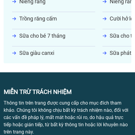
Niềng răng
Niềng răn
Trồng răng cấm
Cười hở lợi
Sữa cho bé 7 tháng
Sữa cho tr
Sữa giàu canxi
Sữa phát t
MIỄN TRỪ TRÁCH NHIỆM
Thông tin trên trang được cung cấp cho mục đích tham
khảo. Chúng tôi không chịu bất kỳ trách nhiệm nào, đối với
các vấn đề pháp lý, mất mát hoặc rủi ro, do hậu quả trực
tiếp hoặc gián tiếp, từ bất kỳ thông tin hoặc lời khuyên nào
trên trang này.