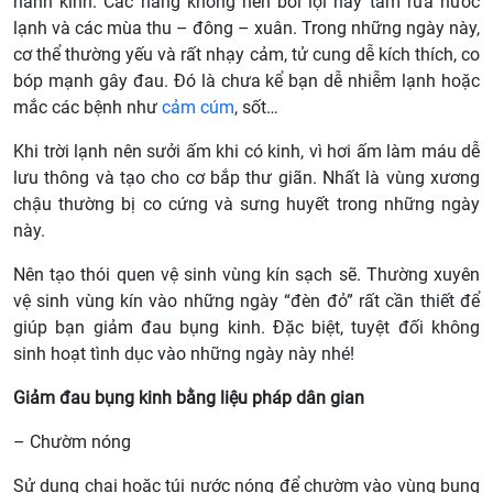
hành kinh. Các nàng không nên bơi lội hay tắm rửa nước
lạnh và các mùa thu – đông – xuân. Trong những ngày này,
cơ thể thường yếu và rất nhạy cảm, tử cung dễ kích thích, co
bóp mạnh gây đau. Đó là chưa kể bạn dễ nhiễm lạnh hoặc
mắc các bệnh như
cảm cúm
, sốt…
Khi trời lạnh nên sưởi ấm khi có kinh, vì hơi ấm làm máu dễ
lưu thông và tạo cho cơ bắp thư giãn. Nhất là vùng xương
chậu thường bị co cứng và sưng huyết trong những ngày
này.
Nên tạo thói quen vệ sinh vùng kín sạch sẽ. Thường xuyên
vệ sinh vùng kín vào những ngày “đèn đỏ” rất cần thiết để
giúp bạn giảm đau bụng kinh. Đặc biệt, tuyệt đối không
sinh hoạt tình dục vào những ngày này nhé!
Giảm đau bụng kinh bằng liệu pháp dân gian
– Chườm nóng
Sử dụng chai hoặc túi nước nóng để chườm vào vùng bụng