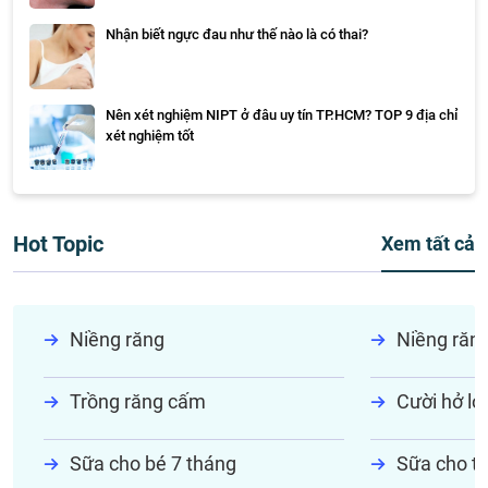
Nhận biết ngực đau như thế nào là có thai?
Nên xét nghiệm NIPT ở đâu uy tín TP.HCM? TOP 9 địa chỉ
xét nghiệm tốt
Hot Topic
Xem tất cả
Niềng răng
Niềng răn
Trồng răng cấm
Cười hở lợi
Sữa cho bé 7 tháng
Sữa cho tr