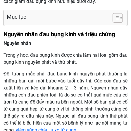
cách giảm đau bụng kinh hữu hiệu dưới đây.
Mục lục
Nguyên nhân đau bụng kinh và triệu chứng
Nguyên nhân
Trong y học, đau bụng kinh được chia làm hai loại gồm đau
bụng kinh nguyên phát và thứ phát.
Đối tượng mắc phải đau bụng kinh nguyên phát thường là
những bạn gái mới bước vào tuổi dậy thì. Các cơn đau sẽ
xuất hiện và kéo dài khoảng 2 – 3 năm. Nguyên nhân gây
những cơn đau phiền toái là do sự co thắt quá mức của cơ
trơn tử cung để đẩy máu ra bên ngoài. Một số bạn gái có cổ
tử cung quá hẹp, tử cung ở vị trí không bình thường cũng có
thể gây ra dấu hiệu này. Ngược lại, đau bụng kinh thứ phát
có thể là biểu hiện của một số bệnh lý như lạc nội mạng tử
cung,
viêm vùng chậu
,
u xơ tử cung
…