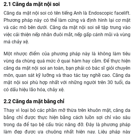
2.1 Căng da mặt nội soi
Căng da mặt nội soi có tên tiếng Anh là Endoscopic facelift.
Phương pháp này có thể làm cứng và định hình lại cơ mặt
và các mô bên dưới. Căng da mặt nội soi sẽ tập trung vào
việc cải thiện nếp nhăn đuôi mắt, nếp gấp cánh mũi và vùng
má chảy xệ.
Một nhược điểm của phương pháp này là không làm tiêu
vùng da chùng quá mức ở quai hàm hay cằm. Để thực hiện
căng da mặt nội soi an toàn, bạn phải có bác sĩ giỏi chuyên
môn, quan sát kỹ lưỡng và thao tác tay nghề cao. Căng da
mặt nội soi phù hợp nhất với những người trên 30 tuổi, da
có dấu hiệu lão hóa, chảy xệ.
2.2 Căng da mặt bằng chỉ
Thay vì loại bỏ các phần mỡ thừa trên khuôn mặt, căng da
bằng chỉ được thực hiện bằng cách luồn sợi chỉ vào sâu
trong da để tạo bệ cấu trúc nâng đỡ. Đây là phương pháp
làm đẹp được ưa chuộng nhất hiện nay. Liệu pháp này