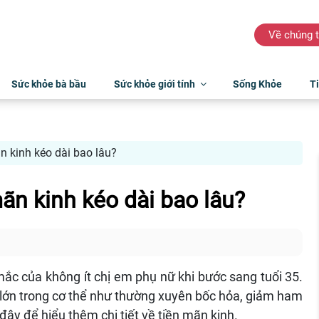
Về chúng t
Sức khỏe bà bầu
Sức khỏe giới tính
Sống Khỏe
Ti
ãn kinh kéo dài bao lâu?
mãn kinh kéo dài bao lâu?
mắc của không ít chị em phụ nữ khi bước sang tuổi 35.
 lớn trong cơ thể như thường xuyên bốc hỏa, giảm ham
đây để hiểu thêm chi tiết về tiền mãn kinh.