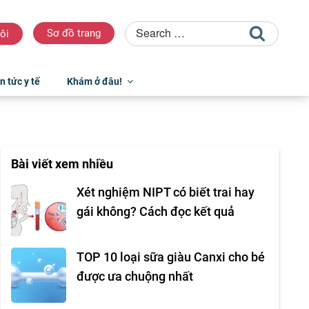
Sơ đồ trang
ôi
n tức y tế
Khám ở đâu!
Bài viết xem nhiều
Xét nghiệm NIPT có biết trai hay
gái không? Cách đọc kết quả
TOP 10 loại sữa giàu Canxi cho bé
được ưa chuộng nhất