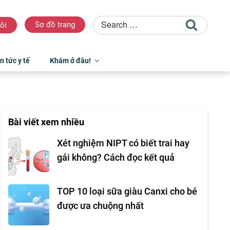
Sơ đồ trang
ôi
n tức y tế
Khám ở đâu!
Bài viết xem nhiều
Xét nghiệm NIPT có biết trai hay
gái không? Cách đọc kết quả
TOP 10 loại sữa giàu Canxi cho bé
được ưa chuộng nhất