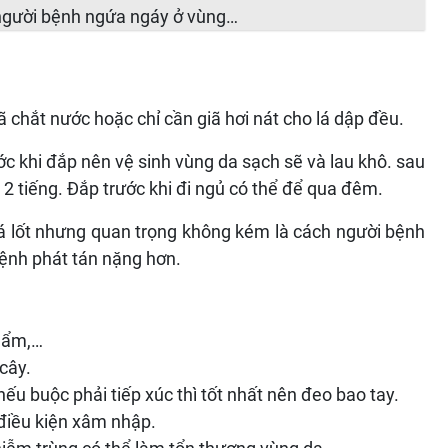
người bệnh ngứa ngáy ở vùng…
ã chắt nước hoặc chỉ cần giã hơi nát cho lá dập đều.
ớc khi đắp nên vệ sinh vùng da sạch sẽ và lau khô. sau
– 2 tiếng. Đắp trước khi đi ngủ có thể để qua đêm.
á lốt nhưng quan trọng không kém là cách người bệnh
bệnh phát tán nặng hơn.
phẩm,…
cây.
nếu buộc phải tiếp xúc thì tốt nhất nên đeo bao tay.
điều kiện xâm nhập.