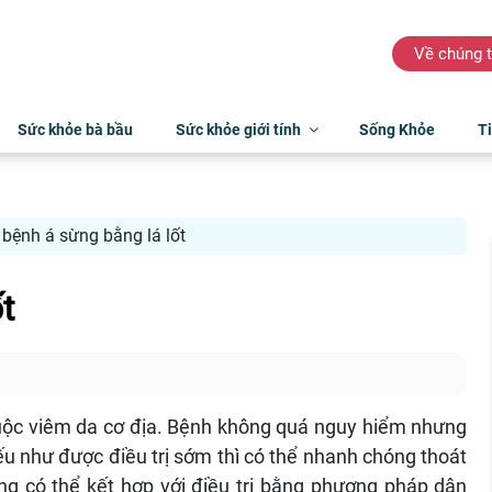
Về chúng t
Sức khỏe bà bầu
Sức khỏe giới tính
Sống Khỏe
Ti
bệnh á sừng bằng lá lốt
t
uộc viêm da cơ địa. Bệnh không quá nguy hiểm nhưng
ếu như được điều trị sớm thì có thể nhanh chóng thoát
g có thể kết hợp với điều trị bằng phương pháp dân