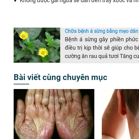
Không được gãi ngứa sẽ dẫn đến trầy xước và nh
Chữa bệnh á sừng bằng mẹo dân
Bệnh á sừng gây phiền phức
điều trị kịp thời sẽ giúp cho
cường ăn rau quả tươi Tăng c
Bài viết cùng chuyên mục