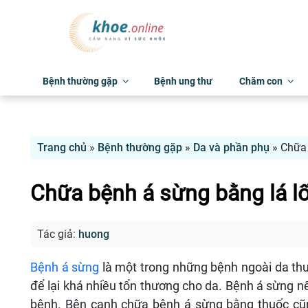
Bệnh thường gặp
Bệnh ung thư
Chăm con
Trang chủ
»
Bệnh thường gặp
»
Da và phần phụ
»
Chữa 
Chữa bệnh á sừng bằng lá lố
Tác giả:
huong
Bệnh á sừng
là một trong những bệnh ngoài da th
để lại khá nhiều tổn thương cho da. Bệnh á sừng n
bệnh. Bên cạnh chữa bệnh á sừng bằng thuốc cũn