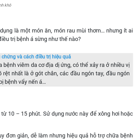
nh khô
ng dụng là một món ăn, món rau mùi thơm… nhưng ít ai
 điều trị bệnh á sừng như thế nào?
 chứng và cách điều trị hiệu quả
 bệnh viêm da cơ địa dị ứng, có thể xảy ra ở nhiều vị
õ rệt nhất là ở gót chân, các đầu ngón tay, đầu ngón
bị bệnh vẩy nến á…
i từ 10 – 15 phút. Sử dụng nước này để xông hơi hoặc
uy đơn giản, dễ làm nhưng hiệu quả hỗ trợ chữa bệnh