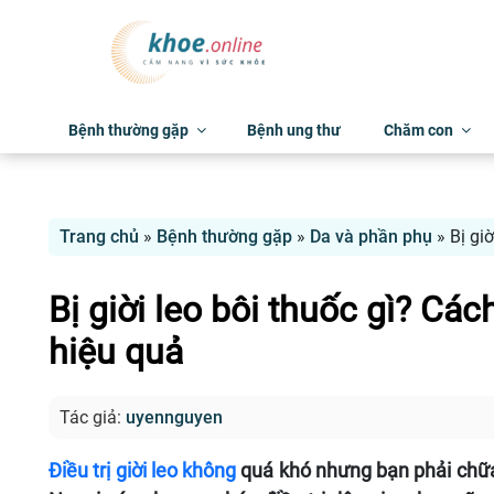
Bệnh thường gặp
Bệnh ung thư
Chăm con
Trang chủ
»
Bệnh thường gặp
»
Da và phần phụ
»
Bị gi
Bị giời leo bôi thuốc gì? Cá
hiệu quả
Tác giả:
uyennguyen
Điều trị giời leo không
quá khó nhưng bạn phải chữa 