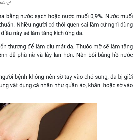
uốc gì
 rửa bằng nước sạch hoặc nước muối 0,9%. Nước muối
 khuẩn. Nhiều người có thói quen sai lầm cứ nghĩ dùng
 điều này sẽ làm tăng kích ứng da.
 tổn thương để làm dịu mát da. Thuốc mỡ sẽ làm tăng
bệnh dễ phù nề và lây lan hơn. Nên bôi bằng hồ nước
 người bệnh không nên sờ tay vào chổ sưng, da bị giời
hung vật dụng cá nhân như quần áo, khăn hoặc sờ vào