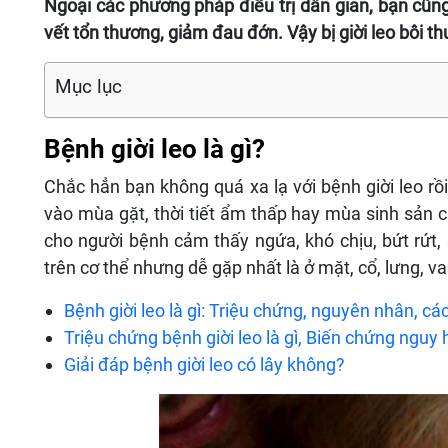
Ngoại các phương pháp điều trị dân gian, bạn cũn
vết tổn thương, giảm đau đớn. Vậy bị giời leo bôi t
Mục lục
Bệnh giời leo là gì?
Chắc hẳn bạn không quá xa lạ với bệnh giời leo rồ
vào mùa gặt, thời tiết ẩm thấp hay mùa sinh sản c
cho người bệnh cảm thấy ngứa, khó chịu, bứt rứt,
trên cơ thể nhưng dễ gặp nhất là ở mặt, cổ, lưng, va
Bệnh giời leo là gì: Triệu chứng, nguyên nhân, cách
Triệu chứng bệnh giời leo là gì, Biến chứng nguy 
Giải đáp bệnh giời leo có lây không?