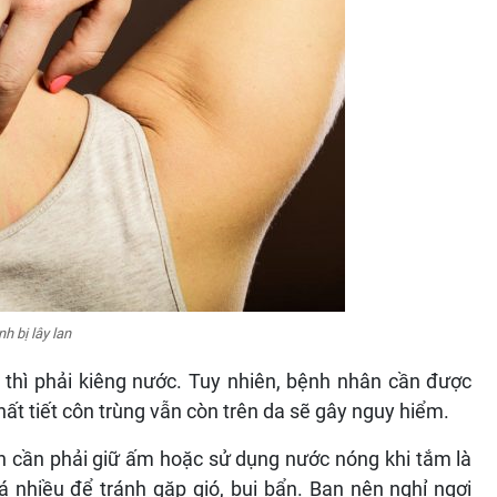
h bị lây lan
 thì phải kiêng nước. Tuy nhiên, bệnh nhân cần được
hất tiết côn trùng vẫn còn trên da sẽ gây nguy hiểm.
n cần phải giữ ấm hoặc sử dụng nước nóng khi tắm là
á nhiều để tránh gặp gió, bụi bẩn. Bạn nên nghỉ ngơi