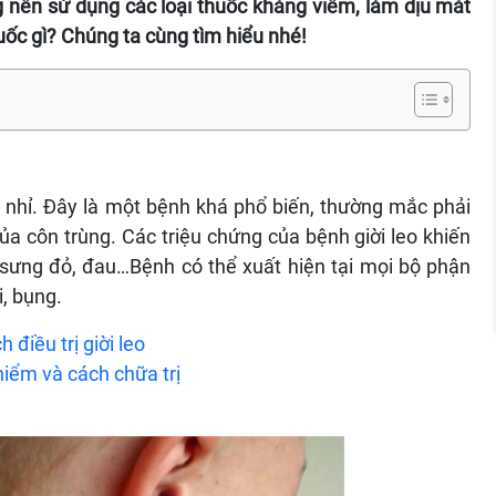
g nên sử dụng các loại thuốc kháng viêm, làm dịu mát
huốc gì? Chúng ta cùng tìm hiểu nhé!
i nhỉ. Đây là một bệnh khá phổ biến, thường mắc phải
ủa côn trùng. Các triệu chứng của bệnh giời leo khiến
 sưng đỏ, đau…Bệnh có thể xuất hiện tại mọi bộ phận
i, bụng.
 điều trị giời leo
hiểm và cách chữa trị