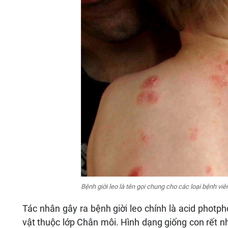
Bệnh giời leo là tên gọi chung cho các loại bệnh vi
Tác nhân gây ra bệnh giời leo chính là acid photpho
vật thuộc lớp Chân môi. Hình dạng giống con rết n