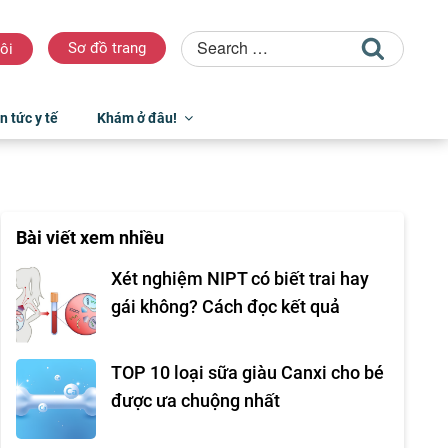
Sơ đồ trang
ôi
n tức y tế
Khám ở đâu!
Bài viết xem nhiều
Xét nghiệm NIPT có biết trai hay
gái không? Cách đọc kết quả
TOP 10 loại sữa giàu Canxi cho bé
được ưa chuộng nhất