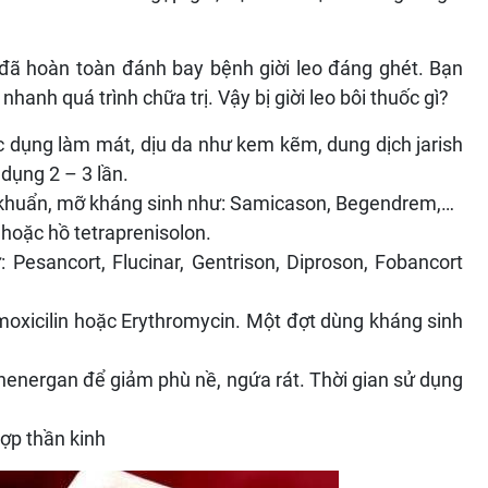
 đã hoàn toàn đánh bay bệnh giời leo đáng ghét. Bạn
hanh quá trình chữa trị. Vậy bị giời leo bôi thuốc gì?
ác dụng làm mát, dịu da như kem kẽm, dung dịch jarish
 dụng 2 – 3 lần.
 khuẩn, mỡ kháng sinh như: Samicason, Begendrem,…
 hoặc hồ tetraprenisolon.
Pesancort, Flucinar, Gentrison, Diproson, Fobancort
oxicilin hoặc Erythromycin. Một đợt dùng kháng sinh
Phenergan để giảm phù nề, ngứa rát. Thời gian sử dụng
ợp thần kinh