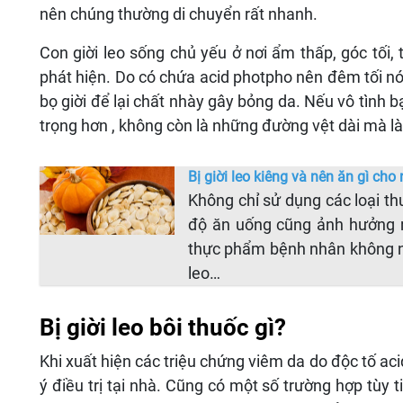
nên chúng thường di chuyển rất nhanh.
Con giời leo sống chủ yếu ở nơi ẩm thấp, góc tối
phát hiện. Do có chứa acid photpho nên đêm tối nó
bọ giời để lại chất nhày gây bỏng da. Nếu vô tình 
trọng hơn , không còn là những đường vệt dài mà là
Bị giời leo kiêng và nên ăn gì ch
Không chỉ sử dụng các loại th
độ ăn uống cũng ảnh hưởng rấ
thực phẩm bệnh nhân không n
leo…
Bị giời leo bôi thuốc gì?
Khi xuất hiện các triệu chứng viêm da do độc tố ac
ý điều trị tại nhà. Cũng có một số trường hợp tùy t