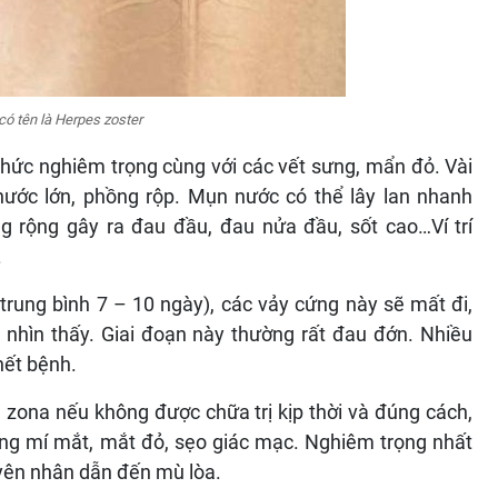
có tên là Herpes zoster
nhức nghiêm trọng cùng với các vết sưng, mẩn đỏ. Vài
nước lớn, phồng rộp. Mụn nước có thể lây lan nhanh
g rộng gây ra đau đầu, đau nửa đầu, sốt cao…Ví trí
.
trung bình 7 – 10 ngày), các vảy cứng này sẽ mất đi,
 nhìn thấy. Giai đoạn này thường rất đau đớn. Nhiều
hết bệnh.
 zona nếu không được chữa trị kịp thời và đúng cách,
ng mí mắt, mắt đỏ, sẹo giác mạc. Nghiêm trọng nhất
uyên nhân dẫn đến mù lòa.