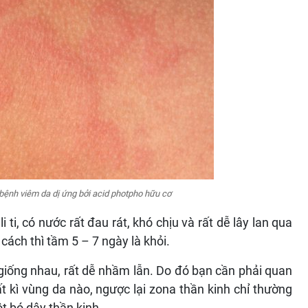
i bệnh viêm da dị ứng bởi acid photpho hữu cơ
 ti, có nước rất đau rát, khó chịu và rất dễ lây lan qua
cách thì tầm 5 – 7 ngày là khỏi.
 giống nhau, rất dễ nhầm lẫn. Do đó bạn cần phải quan
t kì vùng da nào, ngược lại zona thần kinh chỉ thường
t bó dây thần kinh.