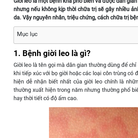
Giời leo là một bệnh khá phổ biến và được dân gian 
nhưng nếu không kịp thời chữa trị sẽ gây nhiều ản
da. Vậy nguyên nhân, triệu chứng, cách chữa trị bệnh
Mục lục
1. Bệnh giời leo là gì?
Giời leo là tên gọi mà dân gian thường dùng để chỉ
khi tiếp xúc với bọ giời hoặc các loại côn trùng có
hiện dễ nhận biết nhất của giời leo chính là nh
thường xuất hiện trong năm nhưng thường phổ bi
hay thời tiết có độ ẩm cao.