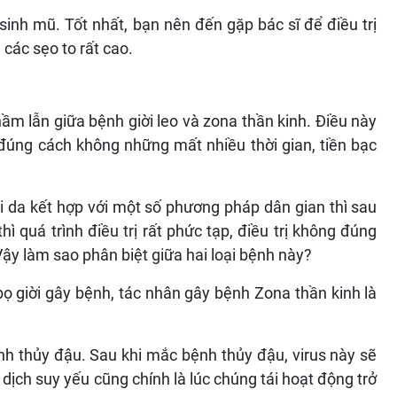
sinh mũ. Tốt nhất, bạn nên đến gặp bác sĩ để điều trị
 các sẹo to rất cao.
o
ầm lẫn giữa bệnh giời leo và zona thần kinh. Điều này
 đúng cách không những mất nhiều thời gian, tiền bạc
i da kết hợp với một số phương pháp dân gian thì sau
ì quá trình điều trị rất phức tạp, điều trị không đúng
ậy làm sao phân biệt giữa hai loại bệnh này?
bọ giời gây bệnh, tác nhân gây bệnh Zona thần kinh là
nh thủy đậu. Sau khi mắc bệnh thủy đậu, virus này sẽ
dịch suy yếu cũng chính là lúc chúng tái hoạt động trở