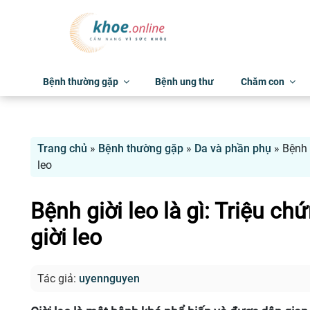
Bệnh thường gặp
Bệnh ung thư
Chăm con
Trang chủ
»
Bệnh thường gặp
»
Da và phần phụ
»
Bệnh 
leo
Bệnh giời leo là gì: Triệu ch
giời leo
Tác giả:
uyennguyen