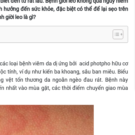
biết đến từ rất lâu. Bệnh giời leo không quá nguy hiểm
h hưởng đến sức khỏe, đặc biệt có thể để lại sẹo trên
 giời leo là gì?
 các loại bệnh viêm da dị ứng bởi acid photpho hữu cơ
 độc tính, ví dụ như kiến ba khoang, sâu ban miêu. Biểu
ững vệt tổn thương da ngoằn ngèo đau rát. Bệnh này
ến nhất vào mùa gặt, các thời điểm chuyển giao mùa