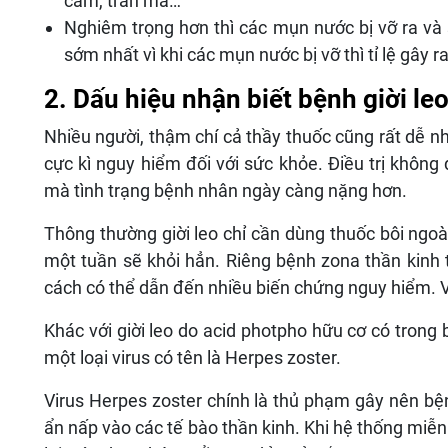
cằm, trán má…
Nghiêm trọng hơn thì các mụn nước bị vỡ ra và 
sớm nhất vì khi các mụn nước bị vỡ thì tỉ lệ gây ra
2. Dấu hiệu nhận biết bệnh giời le
Nhiều người, thậm chí cả thầy thuốc cũng rất dễ nh
cực kì nguy hiểm đối với sức khỏe. Điều trị không
mà tình trạng bệnh nhân ngày càng nặng hơn.
Thông thường giời leo chỉ cần dùng thuốc bôi ngoà
một tuần sẽ khỏi hẳn. Riêng bệnh zona thần kinh th
cách có thể dẫn đến nhiều biến chứng nguy hiểm. V
Khác với giời leo do acid photpho hữu cơ có trong 
một loại virus có tên là Herpes zoster.
Virus Herpes zoster chính là thủ phạm gây nên bệ
ẩn nấp vào các tế bào thần kinh. Khi hệ thống miễn 