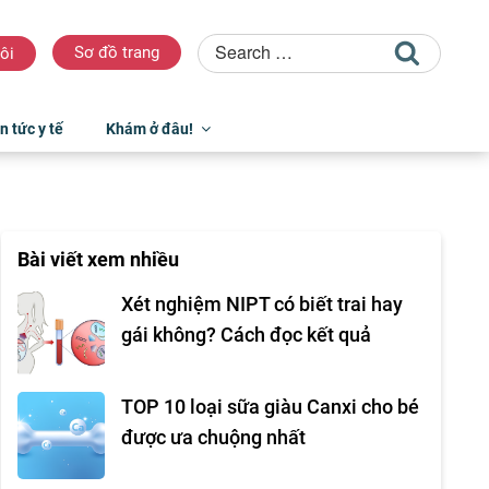
Sơ đồ trang
ôi
n tức y tế
Khám ở đâu!
Bài viết xem nhiều
Xét nghiệm NIPT có biết trai hay
gái không? Cách đọc kết quả
TOP 10 loại sữa giàu Canxi cho bé
được ưa chuộng nhất