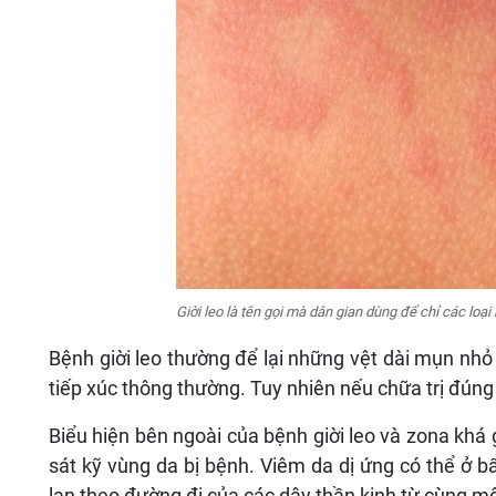
Giời leo là tên gọi mà dân gian dùng để chỉ các loạ
Bệnh giời leo thường để lại những vệt dài mụn nhỏ li
tiếp xúc thông thường. Tuy nhiên nếu chữa trị đúng 
Biểu hiện bên ngoài của bệnh giời leo và zona khá
sát kỹ vùng da bị bệnh. Viêm da dị ứng có thể ở bấ
lan theo đường đi của các dây thần kinh từ cùng mộ