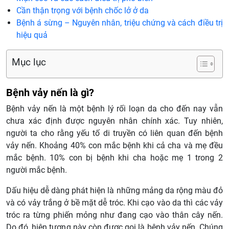
Cần thận trọng với bệnh chốc lở ở da
Bệnh á sừng – Nguyên nhân, triệu chứng và cách điều trị
hiệu quả
Mục lục
Bệnh vảy nến là gì?
Bệnh vảy nến là một bệnh lý rối loạn da cho đến nay vẫn
chưa xác định được nguyên nhân chính xác. Tuy nhiên,
người ta cho rằng yếu tố di truyền có liên quan đến bệnh
vảy nến. Khoảng 40% con mắc bệnh khi cả cha và mẹ đều
mắc bệnh. 10% con bị bệnh khi cha hoặc mẹ 1 trong 2
người mắc bệnh.
Dấu hiệu dễ dàng phát hiện là những mảng da rộng màu đỏ
và có vảy trắng ở bề mặt dễ tróc. Khi cạo vào da thì các vảy
tróc ra từng phiến mỏng như đang cạo vào thân cây nến.
Do đó, hiện tượng này còn được gọi là bệnh vảy nến. Chúng