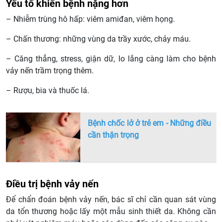
Yếu tố khiến bệnh nặng hơn
– Nhiễm trùng hô hấp: viêm amiđan, viêm họng.
– Chấn thương: những vùng da trầy xước, chảy máu.
– Căng thẳng, stress, giận dữ, lo lắng càng làm cho bệnh
vảy nến trầm trọng thêm.
– Rượu, bia và thuốc lá.
Bệnh chốc lở ở trẻ em - Những điều
cần thận trọng
Điều trị bệnh vảy nến
Để chẩn đoán bệnh vảy nến, bác sĩ chỉ cần quan sát vùng
da tổn thương hoặc lấy một mẫu sinh thiết da. Không cần