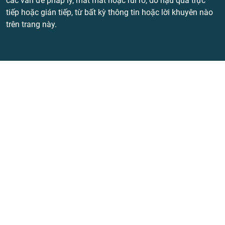
các vấn đề pháp lý, mất mát hoặc rủi ro, do hậu quả trực
tiếp hoặc gián tiếp, từ bất kỳ thông tin hoặc lời khuyên nào
trên trang này.