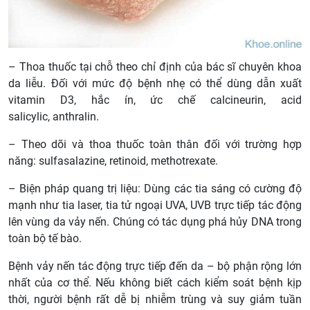
– Thoa thuốc tại chỗ theo chỉ định của bác sĩ chuyên khoa
da liễu. Đối với mức độ bệnh nhẹ có thể dùng dẫn xuất
vitamin D3, hắc ín, ức chế calcineurin, acid
salicylic, anthralin.
– Theo dõi và thoa thuốc toàn thân đối với trường hợp
năng: sulfasalazine, retinoid, methotrexate.
– Biện pháp quang trị liệu: Dùng các tia sáng có cường độ
mạnh như tia laser, tia tử ngoại UVA, UVB trực tiếp tác động
lên vùng da vảy nến. Chúng có tác dụng phá hủy DNA trong
toàn bộ tế bào.
Bệnh vảy nến tác động trực tiếp đến da – bộ phận rộng lớn
nhất của cơ thể. Nếu không biết cách kiểm soát bệnh kịp
thời, người bệnh rất dễ bị nhiễm trùng và suy giảm tuần