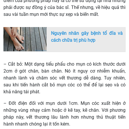
điểm của phương pháp này là có thể sử dụng tại nhà nhưng
phải được sự đồng ý của bác sĩ. Thế nhưng, về hiệu quả thì
sau vài tuần mụn mới thực sự xẹp và biến mất.
Nguyên nhân gây bệnh tổ đỉa và
cách chữa trị phù hợp
– Cắt bỏ: Một dạng tiểu phẩu cho mụn có kích thước dưới
2cm ở gót chân, bàn chân. Nó ít nguy cơ nhiễm khuẩn,
nhanh lành và chăm sóc vết thương dễ dàng. Tuy nhiên,
sau khi tiến hành cắt bỏ mụn cóc có thể để lại sẹo và có
khả năng tái phát.
– Đốt điện đối với mụn dưới 1cm. Mụn cóc xuất hiện ở
những vùng nhạy cảm hoặc ở kẽ tay, kẽ chân. Với phương
pháp này, vết thương lâu lành hơn nhưng thủ thuật tiến
hành nhanh chóng lại ít tốn kém.