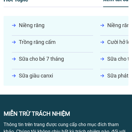
Niềng răng
Niềng răn
Trồng răng cấm
Cười hở lợi
Sữa cho bé 7 tháng
Sữa cho tr
Sữa giàu canxi
Sữa phát t
MIỄN TRỪ TRÁCH NHIỆM
Thông tin trên trang được cung cấp cho mục đích tham
khảo. Chúng tôi không chịu bất kỳ trách nhiệm nào, đối với