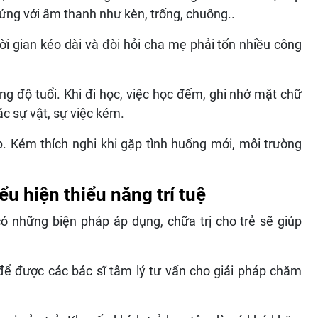
 ứng với âm thanh như kèn, trống, chuông..
hời gian kéo dài và đòi hỏi cha mẹ phải tốn nhiều công
ùng độ tuổi. Khi đi học, việc học đếm, ghi nhớ mặt chữ
c sự vật, sự việc kém.
. Kém thích nghi khi gặp tình huống mới, môi trường
ểu hiện thiểu năng trí tuệ
 có những biện pháp áp dụng, chữa trị cho trẻ sẽ giúp
để được các bác sĩ tâm lý tư vấn cho giải pháp chăm