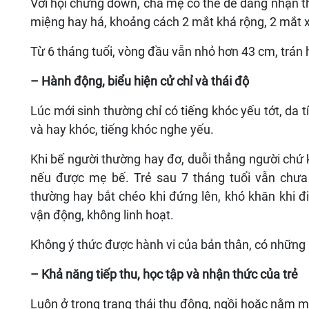
Với hội chứng down, cha mẹ có thể dễ dàng nhận th
miệng hay há, khoảng cách 2 mắt khá rộng, 2 mắt x
Từ 6 tháng tuổi, vòng đầu vẫn nhỏ hơn 43 cm, trán 
– Hành động, biểu hiện cử chỉ và thái độ
Lúc mới sinh thường chỉ có tiếng khóc yếu tớt, da tí
và hay khóc, tiếng khóc nghe yếu.
Khi bế người thường hay đơ, duỗi thẳng người chứ
nếu được mẹ bế. Trẻ sau 7 tháng tuổi vẫn chưa
thường hay bắt chéo khi đứng lên, khó khăn khi đi
vận động, không linh hoạt.
Không ý thức được hành vi của bản thân, có những
– Khả năng tiếp thu, học tập và nhận thức của trẻ
Luôn ở trong trạng thái thụ động, ngồi hoặc nằm m