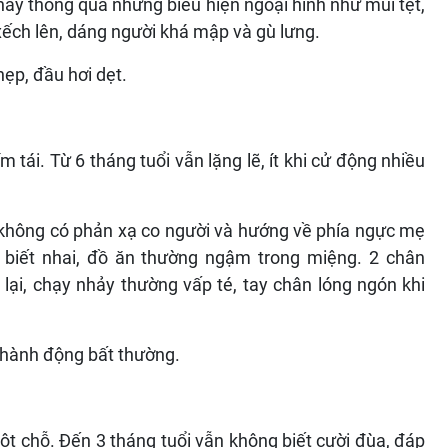
ấy thông qua những biểu hiện ngoại hình như mũi tẹt,
ếch lên, dáng người khá mập và gù lưng.
hẹp, đầu hơi dẹt.
m tái. Từ 6 tháng tuổi vẫn lặng lẽ, ít khi cử động nhiều
 không có phản xạ co người và hướng về phía ngực mẹ
 biết nhai, đồ ăn thường ngậm trong miệng. 2 chân
 lại, chạy nhảy thường vấp té, tay chân lóng ngón khi
 hành động bất thường.
ột chỗ. Đến 3 tháng tuổi vẫn không biết cười đùa, đáp