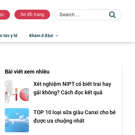
Sơ đồ trang
ôi
n tức y tế
Khám ở đâu!
Bài viết xem nhiều
Xét nghiệm NIPT có biết trai hay
gái không? Cách đọc kết quả
TOP 10 loại sữa giàu Canxi cho bé
được ưa chuộng nhất