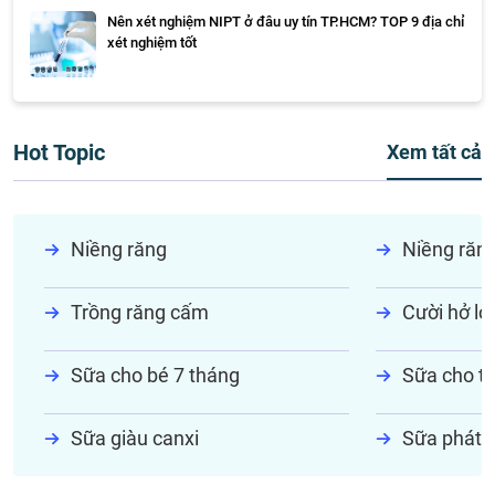
Nên xét nghiệm NIPT ở đâu uy tín TP.HCM? TOP 9 địa chỉ
xét nghiệm tốt
Hot Topic
Xem tất cả
Niềng răng
Niềng răn
Trồng răng cấm
Cười hở lợi
Sữa cho bé 7 tháng
Sữa cho tr
Sữa giàu canxi
Sữa phát t