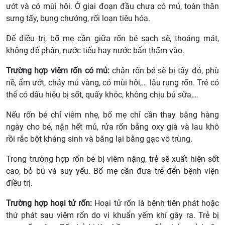
ướt và có mùi hôi. Ở giai đoạn đầu chưa có mủ, toàn thân
sưng tấy, bụng chướng, rối loạn tiêu hóa.
Để điều trị, bố mẹ cần giữa rốn bé sạch sẽ, thoáng mát,
không để phân, nước tiểu hay nước bẩn thấm vào.
Trường hợp viêm rốn có mủ:
chân rốn bé sẽ bị tấy đỏ, phù
nề, ẩm ướt, chảy mủ vàng, có mùi hôi,… lâu rụng rốn. Trẻ có
thể có dấu hiệu bị sốt, quấy khóc, không chịu bú sữa,…
Nếu rốn bé chỉ viêm nhẹ, bố mẹ chỉ cần thay băng hàng
ngày cho bé, nặn hết mủ, rửa rốn bằng oxy già và lau khô
rồi rắc bột kháng sinh và băng lại bằng gạc vô trùng.
Trong trường hợp rốn bé bị viêm nặng, trẻ sẽ xuất hiện sốt
cao, bỏ bú và suy yếu. Bố mẹ cần đưa trẻ đến bệnh viện
điều trị.
Trường hợp hoại tử rốn:
Hoại tử rốn là bệnh tiên phát hoặc
thứ phát sau viêm rốn do vi khuẩn yếm khí gây ra. Trẻ bị