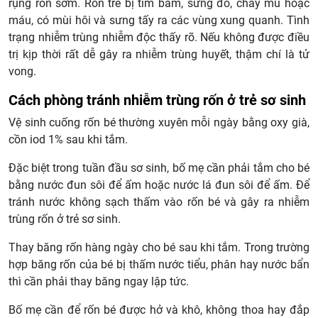
rụng rốn sớm. Rốn trẻ bị tím bầm, sưng đỏ, chảy mủ hoặc
máu, có mùi hôi và sưng tấy ra các vùng xung quanh. Tình
trạng nhiễm trùng nhiễm độc thấy rõ. Nếu không được điều
trị kịp thời rất dễ gây ra nhiễm trùng huyết, thậm chí là tử
vong.
Cách phòng tránh nhiễm trùng rốn ở trẻ sơ sinh
Vệ sinh cuống rốn bé thường xuyên mỗi ngày bằng oxy già,
cồn iod 1% sau khi tắm.
Đặc biệt trong tuần đầu sơ sinh, bố mẹ cần phải tắm cho bé
bằng nước đun sôi để ấm hoặc nước lá đun sôi để ấm. Để
tránh nước không sạch thấm vào rốn bé và gây ra nhiễm
trùng rốn ở trẻ sơ sinh.
Thay băng rốn hàng ngày cho bé sau khi tắm. Trong trường
hợp băng rốn của bé bị thấm nước tiểu, phân hay nước bẩn
thì cần phải thay băng ngay lập tức.
Bố mẹ cần để rốn bé được hở và khô, không thoa hay đắp