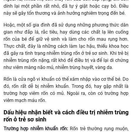
dính lại một phần rất nhỏ, đã tự ý giật hoặc cạy bỏ. Điều
này sẽ gây tổn thương và ảnh hưởng nghiêm trọng đến bé.
Hoặc, một số gia đình đã sử dụng những phương thức dân
gian như đắp lá, rắc tiêu, hay dùng các chất lạ lên cuống
rốn của bé để giữ vệ sinh và làm cho rốn mau rụng hơn.
Thực chất, đây là những cách làm lạc hậu, thiếu khoa học
đã gây ra tình trạng nhiễm trùng rốn ở trẻ sơ sinh. Khi trẻ bị
nhiễm trùng rốn nặng, rất khó để điều trị và để lại di chứng
như viêm màng não mủ, nhiễm trùng huyết, vàng da.
Rốn là cửa ngõ vi khuẩn có thể xâm nhập vào cơ thể bé. Do
đó, rốn rất dễ bị nhiễm khuẩn. Trong đó, hay gặp nhất là
trường hợp viêm rốn có mủ. Ngoài ra, còn có trường hợp
viêm mạch máu rốn.
Dấu hiệu nhận biết và cách điều trị nhiễm trùng
rốn ở trẻ sơ sinh
Trường hợp nhiễm khuẩn rốn:
Rốn trẻ thường rụng muộn,