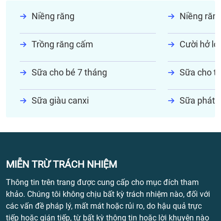
Niềng răng
Niềng răn
Trồng răng cấm
Cười hở lợi
Sữa cho bé 7 tháng
Sữa cho tr
Sữa giàu canxi
Sữa phát t
MIỄN TRỪ TRÁCH NHIỆM
Thông tin trên trang được cung cấp cho mục đích tham
khảo. Chúng tôi không chịu bất kỳ trách nhiệm nào, đối với
các vấn đề pháp lý, mất mát hoặc rủi ro, do hậu quả trực
tiếp hoặc gián tiếp, từ bất kỳ thông tin hoặc lời khuyên nào