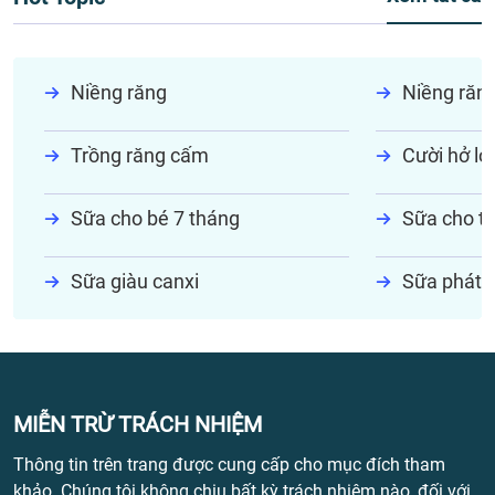
Niềng răng
Niềng răn
Trồng răng cấm
Cười hở lợi
Sữa cho bé 7 tháng
Sữa cho tr
Sữa giàu canxi
Sữa phát t
MIỄN TRỪ TRÁCH NHIỆM
Thông tin trên trang được cung cấp cho mục đích tham
khảo. Chúng tôi không chịu bất kỳ trách nhiệm nào, đối với