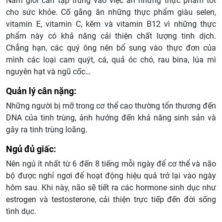
Nam giới cần tập trung vào việc ăn những thực phẩm tốt
cho sức khỏe. Cố gắng ăn những thực phẩm giàu selen,
vitamin E, vitamin C, kẽm và vitamin B12 vì những thực
phẩm này có khả năng cải thiện chất lượng tinh dịch.
Chẳng hạn, các quý ông nên bổ sung vào thực đơn của
mình các loại cam quýt, cá, quả óc chó, rau bina, lúa mì
nguyên hạt và ngũ cốc…
Quản lý cân nặng:
Những người bị mỡ trong cơ thể cao thường tổn thương đến
DNA của tinh trùng, ảnh hưởng đến khả năng sinh sản và
gây ra tinh trùng loãng.
Ngủ đủ giấc:
Nên ngủ ít nhất từ ​​6 đến 8 tiếng mỗi ngày để cơ thể và não
bộ được nghỉ ngơi để hoạt động hiệu quả trở lại vào ngày
hôm sau. Khi này, não sẽ tiết ra các hormone sinh dục như
estrogen và testosterone, cải thiện trực tiếp đến đời sống
tình dục.