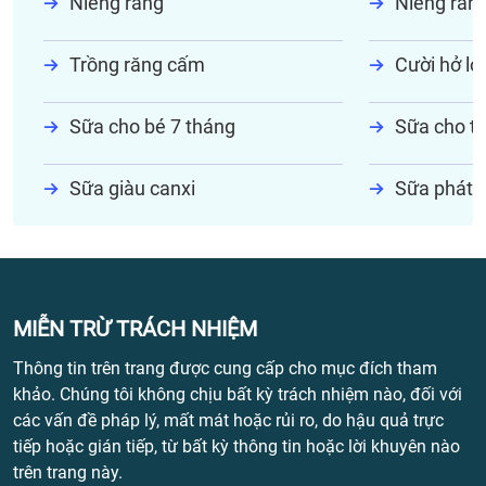
Niềng răng
Niềng răn
Trồng răng cấm
Cười hở lợi
Sữa cho bé 7 tháng
Sữa cho tr
Sữa giàu canxi
Sữa phát t
MIỄN TRỪ TRÁCH NHIỆM
Thông tin trên trang được cung cấp cho mục đích tham
khảo. Chúng tôi không chịu bất kỳ trách nhiệm nào, đối với
các vấn đề pháp lý, mất mát hoặc rủi ro, do hậu quả trực
tiếp hoặc gián tiếp, từ bất kỳ thông tin hoặc lời khuyên nào
trên trang này.