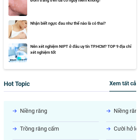
Đốm trắng trên da có nguy hiểm không?
Nhận biết ngực đau như thế nào là có thai?
Nên xét nghiệm NIPT ở đâu uy tín TP.HCM? TOP 9 địa chỉ
xét nghiệm tốt
Hot Topic
Xem tất cả
Niềng răng
Niềng răn
Trồng răng cấm
Cười hở lợi