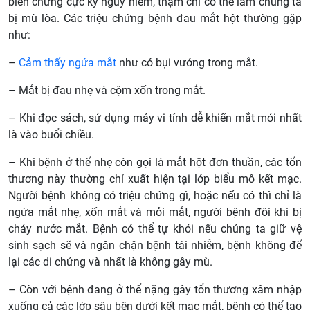
biến chứng cực kỳ nguy hiểm, thậm chí có thể làm chúng ta
bị mù lòa. Các triệu chứng bệnh đau mắt hột thường gặp
như:
–
Cảm thấy ngứa mắt
như có bụi vướng trong mắt.
– Mắt bị đau nhẹ và cộm xốn trong mắt.
– Khi đọc sách, sử dụng máy vi tính dễ khiến mắt mỏi nhất
là vào buổi chiều.
– Khi bệnh ở thể nhẹ còn gọi là mắt hột đơn thuần, các tổn
thương này thường chỉ xuất hiện tại lớp biểu mô kết mạc.
Người bệnh không có triệu chứng gì, hoặc nếu có thì chỉ là
ngứa mắt nhẹ, xốn mắt và mỏi mắt, người bệnh đôi khi bị
chảy nước mắt. Bệnh có thể tự khỏi nếu chúng ta giữ vệ
sinh sạch sẽ và ngăn chặn bệnh tái nhiễm, bệnh không để
lại các di chứng và nhất là không gây mù.
– Còn với bệnh đang ở thể nặng gây tổn thương xâm nhập
xuống cả các lớp sâu bên dưới kết mạc mắt, bệnh có thể tạo