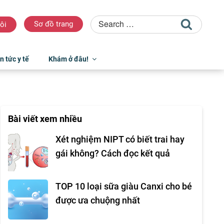
Sơ đồ trang
ôi
n tức y tế
Khám ở đâu!
Bài viết xem nhiều
Xét nghiệm NIPT có biết trai hay
gái không? Cách đọc kết quả
TOP 10 loại sữa giàu Canxi cho bé
được ưa chuộng nhất