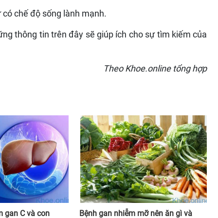
ư có chế độ sống lành mạnh.
ng thông tin trên đây sẽ giúp ích cho sự tìm kiếm của
Theo Khoe.online tổng hợp
m gan C và con
Bệnh gan nhiễm mỡ nên ăn gì và