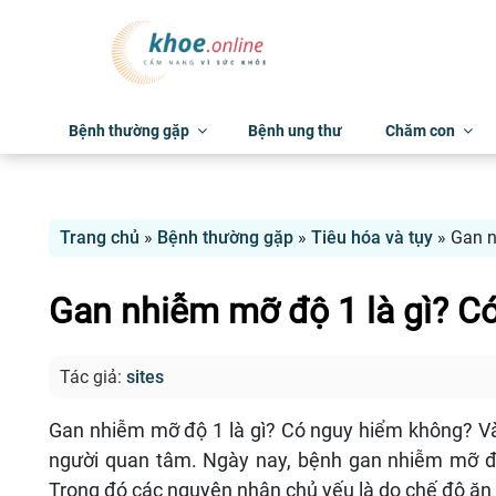
Bệnh thường gặp
Bệnh ung thư
Chăm con
Trang chủ
»
Bệnh thường gặp
»
Tiêu hóa và tụy
»
Gan n
Gan nhiễm mỡ độ 1 là gì? C
Tác giả:
sites
Gan nhiễm mỡ độ 1 là gì? Có nguy hiểm không? Và 
người quan tâm. Ngày nay, bệnh gan nhiễm mỡ đã
Trong đó các nguyên nhân chủ yếu là do chế độ ăn 