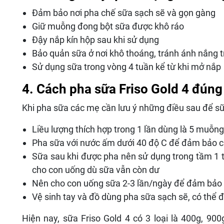
Đảm bảo nơi pha chế sữa sạch sẽ và gọn gàng
Giữ muỗng đong bột sữa được khô ráo
Đậy nắp kín hộp sau khi sử dụng
Bảo quản sữa ở nơi khô thoáng, tránh ánh nắng tr
Sử dụng sữa trong vòng 4 tuần kể từ khi mở nắp
4. Cách pha sữa Friso Gold 4 đún
Khi pha sữa các mẹ cần lưu ý những điều sau để sữa
Liều lượng thích hợp trong 1 lần dùng là 5 muỗn
Pha sữa với nước ấm dưới 40 độ C để đảm bảo cá
Sữa sau khi được pha nên sử dụng trong tầm 1 t
cho con uống dù sữa vẫn còn dư
Nên cho con uống sữa 2-3 lần/ngày để đảm bảo 
Vệ sinh tay và đồ dùng pha sữa sạch sẽ, có thể đ
Hiện nay, sữa Friso Gold 4 có 3 loại là 400g, 90