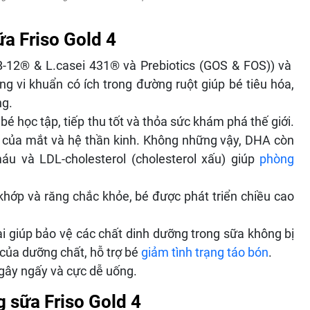
a Friso Gold 4
BB-12® & L.casei 431® và Prebiotics (GOS & FOS)) và
ng vi khuẩn có ích trong đường ruột giúp bé tiêu hóa,
ng.
p bé học tập, tiếp thu tốt và thỏa sức khám phá thế giới.
n của mắt và hệ thần kinh. Không những vậy, DHA còn
máu và LDL-cholesterol (cholesterol xấu) giúp
phòng
khớp và răng chắc khỏe, bé được phát triển chiều cao
ại giúp bảo vệ các chất dinh dưỡng trong sữa không bị
n của dưỡng chất, hỗ trợ bé
giảm tình trạng táo bón
.
 gây ngấy và cực dễ uống.
g sữa Friso Gold 4