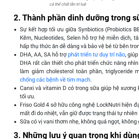
cả thể chất lẫn trí tuệ
2. Thành phần dinh dưỡng trong sữ
Sự kết hợp tối ưu giữa Synbiotics (Probiotics 
Kẽm, Nucleotides, Selen hỗ trợ hệ miễn dịch, tă
hấp thụ thức ăn dễ dàng và bảo vệ bé từ bên tro
DHA, AA, SA hỗ trợ
phát triển tư duy trí não
, giú
DHA rất cần thiết cho phát triển chức năng nhì
làm giảm cholesterol toàn phần, triglyceride 
chống các bệnh về tim mạch
.
Canxi và vitamin D có trong sữa giúp hệ xương 
tối ưu.
Friso Gold 4 sở hữu công nghệ LockNutri hiện đ
mất đi do nhiệt, vẫn giữ được trạng thái tự nhiê
Sữa có vị vani thơm nhẹ, không quá ngọt, không
3. Những lưu ý quan trọng khi dùn