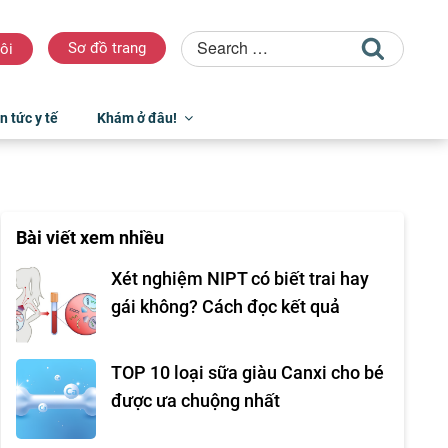
Sơ đồ trang
ôi
n tức y tế
Khám ở đâu!
Bài viết xem nhiều
Xét nghiệm NIPT có biết trai hay
gái không? Cách đọc kết quả
TOP 10 loại sữa giàu Canxi cho bé
được ưa chuộng nhất