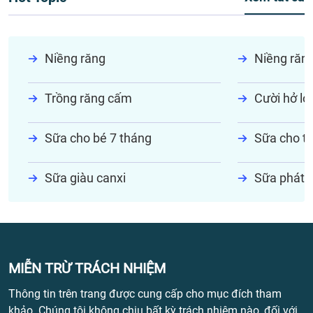
Niềng răng
Niềng răn
Trồng răng cấm
Cười hở lợi
Sữa cho bé 7 tháng
Sữa cho tr
Sữa giàu canxi
Sữa phát t
MIỄN TRỪ TRÁCH NHIỆM
Thông tin trên trang được cung cấp cho mục đích tham
khảo. Chúng tôi không chịu bất kỳ trách nhiệm nào, đối với