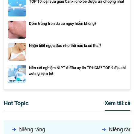
TOP 10 loại sữa giàu Canxi cho bé được ưa chuộng nhất
Đốm trắng trên da có nguy hiểm không?
Nhận biết ngực đau như thế nào là có thai?
Nên xét nghiệm NIPT ở đâu uy tín TP.HCM? TOP 9 địa chỉ
xét nghiệm tốt
Hot Topic
Xem tất cả
Niềng răng
Niềng răn