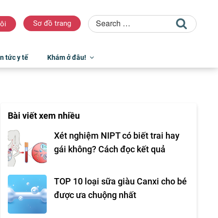
Sơ đồ trang
ôi
n tức y tế
Khám ở đâu!
Bài viết xem nhiều
Xét nghiệm NIPT có biết trai hay
gái không? Cách đọc kết quả
TOP 10 loại sữa giàu Canxi cho bé
được ưa chuộng nhất