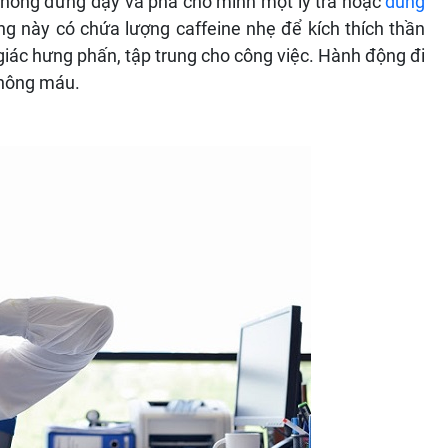
chóng đứng dậy và pha cho mình một ly trà hoặc
dùng
ống này có chứa lượng caffeine nhẹ để kích thích thần
giác hưng phấn, tập trung cho công việc. Hành động đi
 thông máu.