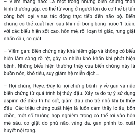
– Viêm màng não: Là một trong những biến chứng thần
kinh thường gặp, có thể tử vong ở người lớn do cơ thể bị tấn
công bởi loại virus tác động trực tiếp đến não bộ. Biến
chứng có thể xuất hiện sau khi nổi bong bóng nước 1 tuần,
với các biểu hiện sốt cao, hôn mê, rối loạn tri giác, rung giật
nhãn cầu, co giật.
– Viêm gan: Biến chứng này khá hiếm gặp và không có biểu
hiện lâm sàng rõ rệt, gây ra nhiều khó khăn khi phát hiện
bệnh. Những biểu hiện thường thấy của biến chứng này là
buồn nôn, khó tiêu, suy giảm hệ miễn dịch…
– Hội chứng Reye: Đây là hội chứng bệnh lý về gan và não
biến chứng từ quá trình bị thủy đậu. Xảy ra do tự ý sử dụng
aspirin để điều trị hạ sốt, giảm đau cho trẻ nhỏ khi bị thủy
đậu. Các triệu chứng xuất hiện là luôn cảm thấy lo âu, bồn
chồn, một số trường hợp nghiêm trọng có thể rơi vào hôn
mê sâu, co giật do phù não, vàng da, gan phình to, xuất
huyết nội tạng.