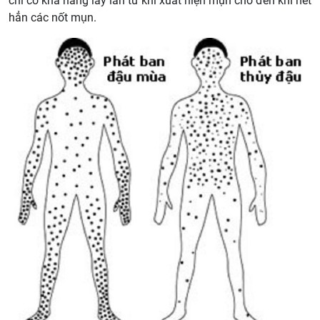
chỉ có khả năng lây lan từ khi xuất hiện mụn cho đến khi hết
hẳn các nốt mụn.