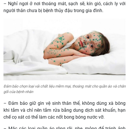
– Nghỉ ngơi ở nơi thoáng mát, sạch sẽ, kín gió, cách ly với
người thân chưa bị bệnh thủy đậu trong gia đình.
Đảm bảo chọn loại vải chất liệu mềm mại, thoáng mát cho quần áo và chăn
gối của bệnh nhân
– Đảm bảo giữ gìn vệ sinh thân thể, không dùng xà bông
khi tắm và chỉ nên tắm rửa bằng dung dịch sát khuẩn, hạn
chế cọ xát có thể làm các nốt bong bóng nước vỡ.
– Mặc các loại quần áo rộng rãi, nhẹ, mỏng để tránh ảnh