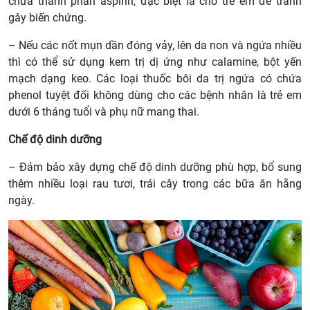
chứa thành phần aspirin, đặc biệt là cho trẻ em để tránh
gây biến chứng.
– Nếu các nốt mụn dần đóng vảy, lên da non và ngứa nhiều
thì có thể sử dụng kem trị dị ứng như calamine, bột yến
mạch dạng keo. Các loại thuốc bôi da trị ngứa có chứa
phenol tuyệt đối không dùng cho các bệnh nhân là trẻ em
dưới 6 tháng tuổi và phụ nữ mang thai.
Chế độ dinh dưỡng
– Đảm bảo xây dựng chế độ dinh dưỡng phù hợp, bổ sung
thêm nhiều loại rau tươi, trái cây trong các bữa ăn hằng
ngày.