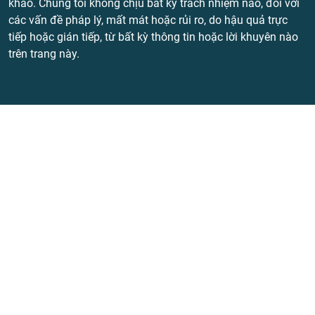
khảo. Chúng tôi không chịu bất kỳ trách nhiệm nào, đối với
các vấn đề pháp lý, mất mát hoặc rủi ro, do hậu quả trực
tiếp hoặc gián tiếp, từ bất kỳ thông tin hoặc lời khuyên nào
trên trang này.