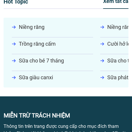
Hot Topic
Xem tất cả
Niềng răng
Niềng răn
Trồng răng cấm
Cười hở lợi
Sữa cho bé 7 tháng
Sữa cho tr
Sữa giàu canxi
Sữa phát t
MIỄN TRỪ TRÁCH NHIỆM
Thông tin trên trang được cung cấp cho mục đích tham