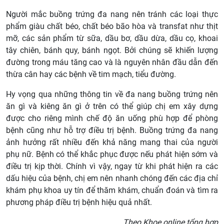
Người mắc buồng trứng đa nang nên tránh các loại thực
phẩm giàu chất béo, chất béo bão hòa và transfat như thịt
mỡ, các sản phẩm từ sữa, dầu bơ, dầu dừa, dầu cọ, khoai
tây chiên, bánh quy, bánh ngọt. Bởi chúng sẽ khiến lượng
đường trong máu tăng cao và là nguyên nhân đầu dẫn đến
thừa cân hay các bệnh về tim mạch, tiểu đường.
Hy vọng qua những thông tin về đa nang buồng trứng nên
ăn gì và kiêng ăn gì ở trên có thể giúp chị em xây dựng
được cho riêng mình chế độ ăn uống phù hợp để phòng
bệnh cũng như hỗ trợ điều trị bệnh. Buồng trứng đa nang
ảnh hưởng rất nhiều đến khả năng mang thai của người
phụ nữ. Bệnh có thể khắc phục được nếu phát hiện sớm và
điều trị kịp thời. Chính vì vậy, ngay từ khi phát hiện ra các
dấu hiệu của bệnh, chị em nên nhanh chóng đến các địa chỉ
khám phụ khoa uy tín để thăm khám, chuẩn đoán và tìm ra
phương pháp điều trị bệnh hiệu quả nhất.
Theo Khoe.online tổng hợp