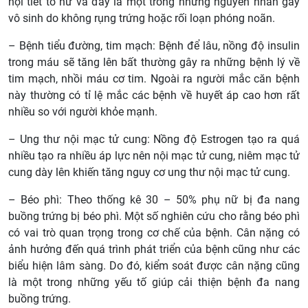
nội tiết tố nữ và đây là một trong những nguyên nhân gây
vô sinh do không rụng trứng hoặc rối loạn phóng noãn.
– Bệnh tiểu đường, tim mạch: Bệnh để lâu, nồng độ insulin
trong máu sẽ tăng lên bất thường gây ra những bệnh lý về
tim mạch, nhồi máu cơ tim. Ngoài ra người mắc căn bệnh
này thường có tỉ lệ mắc các bệnh về huyết áp cao hơn rất
nhiều so với người khỏe mạnh.
– Ung thư nội mạc tử cung: Nồng độ Estrogen tạo ra quá
nhiều tạo ra nhiều áp lực nên nội mạc tử cung, niêm mạc tử
cung dày lên khiến tăng nguy cơ ung thư nội mạc tử cung.
– Béo phì: Theo thống kê 30 – 50% phụ nữ bị đa nang
buồng trứng bị béo phì. Một số nghiên cứu cho rằng béo phì
có vai trò quan trọng trong cơ chế của bệnh. Cân nặng có
ảnh hưởng đến quá trình phát triển của bệnh cũng như các
biểu hiện lâm sàng. Do đó, kiểm soát được cân nặng cũng
là một trong những yếu tố giúp cải thiện bệnh đa nang
buồng trứng.