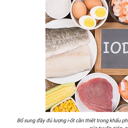
Bổ sung đầy đủ lượng i-ốt cần thiết trong khẩu p