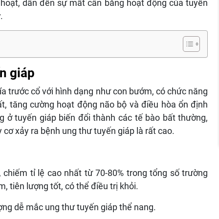
 hoạt, dẫn đến sự mất cân bằng hoạt động của tuyến
y.
n giáp
phía trước cổ với hình dạng như con bướm, có chức năng
ất, tăng cường hoạt động não bộ và điều hòa ổn định
g ở tuyến giáp biến đổi thành các tế bào bất thường,
 cơ xảy ra bệnh ung thư tuyến giáp là rất cao.
, chiếm tỉ lệ cao nhất từ 70-80% trong tổng số trường
 tiên lượng tốt, có thể điều trị khỏi.
ượng dễ mắc ung thư tuyến giáp thể nang.