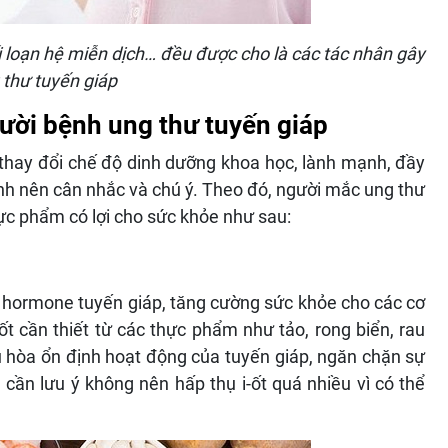
i loạn hệ miễn dịch… đều được cho là các tác nhân gây
 thư tuyến giáp
ười bệnh ung thư tuyến giáp
, thay đổi chế độ dinh dưỡng khoa học, lành mạnh, đầy
nh nên cân nhắc và chú ý. Theo đó, người mắc ung thư
c phẩm có lợi cho sức khỏe như sau:
các hormone tuyến giáp, tăng cường sức khỏe cho các cơ
ốt cần thiết từ các thực phẩm như tảo, rong biển, rau
ều hòa ổn định hoạt động của tuyến giáp, ngăn chặn sự
 cần lưu ý không nên hấp thụ i-ốt quá nhiều vì có thể