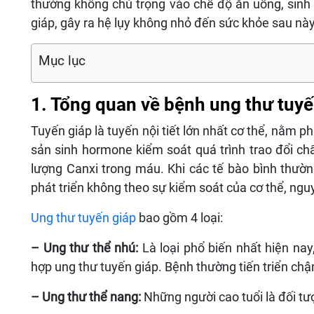
thường không chú trọng vào chế độ ăn uống, sinh
giáp, gây ra hệ lụy không nhỏ đến sức khỏe sau nà
Mục lục
1. Tổng quan về bệnh ung thư tuyế
Tuyến giáp là tuyến nội tiết lớn nhất cơ thể, nằm 
sản sinh hormone kiểm soát quá trình trao đổi ch
lượng Canxi trong máu. Khi các tế bào bình thườn
phát triển không theo sự kiểm soát của cơ thể, nguy
Ung thư tuyến giáp
bao gồm 4 loại:
– Ung thư thể nhú:
Là loại phổ biến nhất hiện nay
hợp ung thư tuyến giáp. Bệnh thường tiến triển chậm,
– Ung thư thể nang:
Những người cao tuổi là đối t