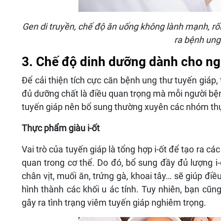
Gen di truyền, chế độ ăn uống không lành mạnh, rố
ra bệnh ung
3. Chế độ dinh dưỡng dành cho ng
Để cải thiện tích cực căn bệnh ung thư tuyến giáp
đủ dưỡng chất là điều quan trọng mà mỗi người bệ
tuyến giáp nên bổ sung thường xuyên các nhóm thự
Thực phẩm giàu i-ốt
Vai trò của tuyến giáp là tổng hợp i-ốt để tạo ra 
quan trong cơ thể. Do đó, bổ sung đầy đủ lượng i-
chân vịt, muối ăn, trứng gà, khoai tây… sẽ giúp đi
hình thành các khối u ác tính. Tuy nhiên, bạn cũng
gây ra tình trạng viêm tuyến giáp nghiêm trọng.