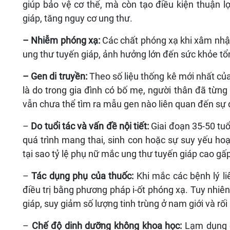
giúp bảo vệ cơ thể, mà còn tạo điều kiện thuận lợ
giáp, tăng nguy cơ ung thư.
– Nhiễm phóng xạ:
Các chất phóng xạ khi xâm nhập
ung thư tuyến giáp, ảnh hưởng lớn đến sức khỏe tổ
– Gen di truyền:
Theo số liệu thống kê mới nhất c
là do trong gia đình có bố mẹ, người thân đã từn
vẫn chưa thể tìm ra mẫu gen nào liên quan đến sự 
–
Do tuổi tác và vấn đề nội tiết:
Giai đoạn 35-50 tuổ
quá trình mang thai, sinh con hoặc sự suy yếu hoạt
tại sao tỷ lệ phụ nữ mắc ung thư tuyến giáp cao gấp
–
Tác dụng phụ của thuốc:
Khi mắc các bệnh lý l
điều trị bằng phương pháp i-ốt phóng xạ. Tuy nhiên
giáp, suy giảm số lượng tinh trùng ở nam giới và rố
–
Chế độ dinh dưỡng không khoa học:
Lạm dụng c