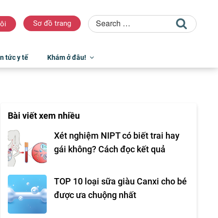
Sơ đồ trang
ôi
n tức y tế
Khám ở đâu!
Bài viết xem nhiều
Xét nghiệm NIPT có biết trai hay
gái không? Cách đọc kết quả
TOP 10 loại sữa giàu Canxi cho bé
được ưa chuộng nhất