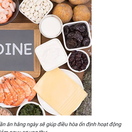
hần ăn hằng ngày sẽ giúp điều hòa ổn định hoạt động