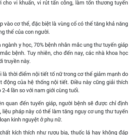
i cho vi khuẩn, vi rút tấn công, làm tổn thương tuyến
 vào cơ thể, đặc biệt là vùng cổ có thể tăng khả năng
ng thể của con người.
ủa ngành y học, 70% bệnh nhân mắc ung thư tuyến giáp
g mắc bệnh. Tuy nhiên, cho đến nay, các nhà khoa học
di truyền này.
i là thời điểm nội tiết tố nữ trong cơ thể giảm mạnh do
 động của hệ thống nội tiết. Điều này cũng giải thích
 2-4 lần so với nam giới cùng tuổi.
iên quan đến tuyến giáp, người bệnh sẽ được chỉ định
, liệu pháp này có thể làm tăng nguy cơ ung thư tuyến
i loạn kinh nguyệt ở phụ nữ.
hất kích thích như rượu bia, thuốc lá hay không đáp