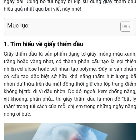
ngày dài. Cùng bỏ túi ngay bí kíp sử dụng giấy thấm dầu
hiệu quả nhất qua bài viết này nhé!
Mục lục
1. Tìm hiểu về giấy thấm dầu
Giấy thấm dầu là sản phẩm dạng tờ giấy mỏng màu xanh,
trắng hoặc vàng nhạt, có thành phần cấu tạo là sợi thiên
nhiên cellulose hoặc sợi nhân tạo polyme. Đây là sản phẩm
có cấu tạo đặc biệt sở hữu khả năng thấm hút lượng bã
nhờn dư thừa trên da mặt đồng thời giữ cho lớp trang điểm
không bị trôi đi vì dầu nhờn. Do đó, ngoài kem chống nắng,
xịt khoáng, phấn phủ… thì giấy thấm dầu là món đồ “bất ly
thân” trong túi xách của mỗi chị em trong những ngày nắng
nóng oi bức.