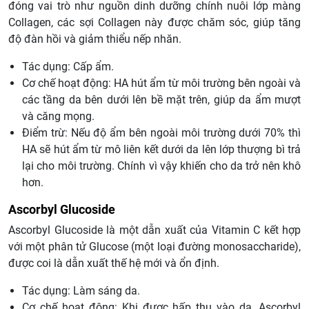
đóng vai trò như nguồn dinh dưỡng chính nuôi lớp màng
Collagen, các sợi Collagen này được chăm sóc, giúp tăng
độ đàn hồi và giảm thiểu nếp nhăn.
Tác dụng: Cấp ẩm.
Cơ chế hoạt động: HA hút ẩm từ môi trường bên ngoài và
các tầng da bên dưới lên bề mặt trên, giúp da ẩm mượt
và căng mọng.
Điểm trừ: Nếu độ ẩm bên ngoài môi trường dưới 70% thì
HA sẽ hút ẩm từ mô liên kết dưới da lên lớp thượng bì trả
lại cho môi trường. Chính vì vậy khiến cho da trở nên khô
hơn.
Ascorbyl Glucoside
Ascorbyl Glucoside là một dẫn xuất của Vitamin C kết hợp
với một phân tử Glucose (một loại đường monosaccharide),
được coi là dẫn xuất thế hệ mới và ổn định.
Tác dụng: Làm sáng da.
Cơ chế hoạt động: Khi được hấp thụ vào da, Ascorbyl