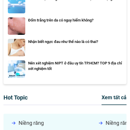
Đốm trắng trên da có nguy hiểm không?
Nhận biết ngực đau như thế nào là có thai?
Nên xét nghiệm NIPT ở đâu uy tín TP.HCM? TOP 9 địa chỉ
xét nghiệm tốt
Hot Topic
Xem tất cả
Niềng răng
Niềng răn