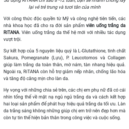
Sử dụng RiTANA chỉ sau 8 -12 tuần, bạn sẽ nhanh chóng lấy
lại vẻ trẻ trung và tươi tắn
của mình
Với công thức độc quyền từ Mỹ và công nghệ tiên tiến, các
nhà khoa học đã cho ra đời sản phẩm
viên uống trắng da
RiTANA
. Viên uống trắng da thế hệ mới với nhiều tác dụng
vượt trội.
Sự kết hợp của 5 nguyên liệu quý là L-Glutathione, tinh chất
Sakura, Pomegranate (Lựu), P. Leucotomos và Collagen
giúp làm trắng da toàn thân, mờ nám, tàn nhang hiệu quả.
Ngoài ra, RiTANA còn hỗ trợ giảm nếp nhăn, chống lão hóa
và tăng độ căng mịn cho làn da.
Hy vọng với những chia sẻ trên, các chị em phụ nữ đã có cái
nhìn tổng thể về mặt nạ ngủ ngủ trắng da và cách kết hợp
hai loại sản phẩm để phát huy hiệu quả trắng da tối ưu. Làn
da trắng sáng không những giúp chị em trở nên đẹp hơn mà
còn tự tin thể hiện bản thân trong công việc và cuộc sống.