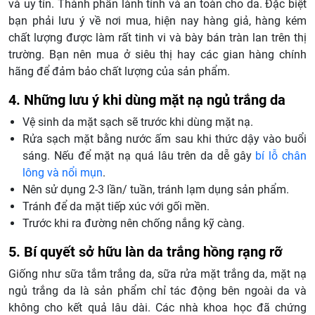
và uy tín. Thành phần lành tính và an toàn cho da. Đặc biệt
bạn phải lưu ý về nơi mua, hiện nay hàng giả, hàng kém
chất lượng được làm rất tinh vi và bày bán tràn lan trên thị
trường. Bạn nên mua ở siêu thị hay các gian hàng chính
hãng để đảm bảo chất lượng của sản phẩm.
4. Những lưu ý khi dùng mặt nạ ngủ trắng da
Vệ sinh da mặt sạch sẽ trước khi dùng mặt nạ.
Rửa sạch mặt bằng nước ấm sau khi thức dậy vào buổi
sáng. Nếu để mặt nạ quá lâu trên da dễ gây
bí lỗ chân
lông và nổi mụn
.
Nên sử dụng 2-3 lần/ tuần, tránh lạm dụng sản phẩm.
Tránh để da mặt tiếp xúc với gối mền.
Trước khi ra đường nên chống nắng kỹ càng.
5. Bí quyết sở hữu làn da trắng hồng rạng rỡ
Giống như sữa tắm trắng da, sữa rửa mặt trắng da, mặt nạ
ngủ trắng da là sản phẩm chỉ tác động bên ngoài da và
không cho kết quả lâu dài. Các nhà khoa học đã chứng