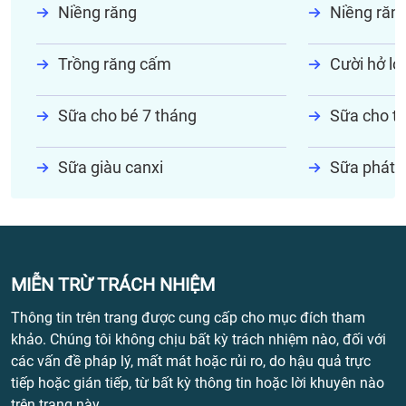
Niềng răng
Niềng răn
Trồng răng cấm
Cười hở lợi
Sữa cho bé 7 tháng
Sữa cho tr
Sữa giàu canxi
Sữa phát t
MIỄN TRỪ TRÁCH NHIỆM
Thông tin trên trang được cung cấp cho mục đích tham
khảo. Chúng tôi không chịu bất kỳ trách nhiệm nào, đối với
các vấn đề pháp lý, mất mát hoặc rủi ro, do hậu quả trực
tiếp hoặc gián tiếp, từ bất kỳ thông tin hoặc lời khuyên nào
trên trang này.