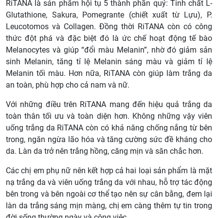
RiTANA là sản phẩm hội tụ 5 thành phần quý: Tinh chất L-
Glutathione, Sakura, Pomegrante (chiết xuất từ Lựu), P.
Leucotomos và Collagen. Đồng thời RiTANA còn có công
thức đột phá và đặc biệt đó là ức chế hoạt động tế bào
Melanocytes và giúp “đổi màu Melanin”, nhờ đó giảm sản
sinh Melanin, tăng tỉ lệ Melanin sáng màu và giảm tỉ lệ
Melanin tối màu. Hơn nữa, RiTANA còn giúp làm trắng da
an toàn, phù hợp cho cả nam và nữ.
Với những điều trên RiTANA mang đến hiệu quả trắng da
toàn thân tối ưu và toàn diện hơn. Không những vậy viên
uống trắng da RiTANA còn có khả năng chống nắng từ bên
trong, ngăn ngừa lão hóa và tăng cường sức đề kháng cho
da. Làn da trở nên trắng hồng, căng mịn và săn chắc hơn.
Các chị em phụ nữ nên kết hợp cả hai loại sản phẩm là mặt
nạ trắng da và viên uống trắng da với nhau, hỗ trợ tác động
bên trong và bên ngoài cơ thể tạo nên sự cân bằng, đem lại
làn da trắng sáng mịn màng, chị em càng thêm tự tin trong
đời sống thường ngày và công việc.