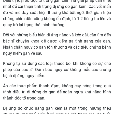
Điều trị loại bỏ độc tố trong gan chính là giải pháp cần thiết
nhất để cải thiện tình trạng dị ứng do gan kém. Các vết mẩn
đỏ và mề đay xuất hiện thường khá bất ngờ, thời gian triệu
chứng chìm dần cũng không ổn định, từ 1-2 tiếng trở lên và
quay trở lại trạng thái bình thường.
Đối với những biểu hiện dị ứng nặng và kéo dài, cần tìm đến
bác sĩ chuyên khoa để được kiểm tra tình trạng của gan.
Ngăn chặn nguy cơ gan tổn thương và các triệu chứng bệnh
nguy hiểm gan về sau.
Không tự sử dụng các loại thuốc bôi khi không có sự cho
phép của bác sĩ. Đảm bảo nguy cơ không mắc các chứng
bệnh dị ứng nguy hiểm.
Ăn các thực phẩm thanh đạm, không cay nóng trong quá
trình điều trị dị dứng do gan để ngăn ngừa khả năng hình
thành độc tố trong gan.
Dị ứng do chức năng gan kém là một trong những triệu