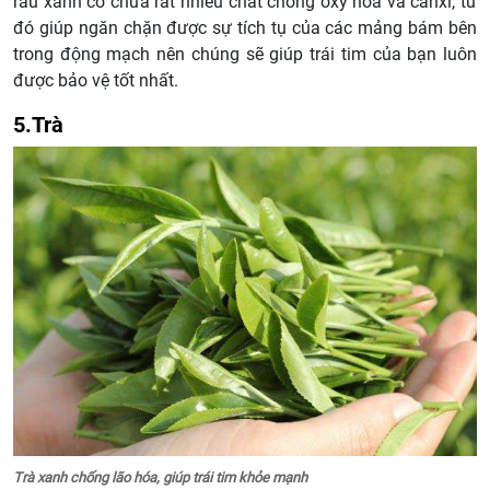
rau xanh có chứa rất nhiều chất chống oxy hóa và canxi, từ
đó giúp ngăn chặn được sự tích tụ của các mảng bám bên
trong động mạch nên chúng sẽ giúp trái tim của bạn luôn
được bảo vệ tốt nhất.
5.Trà
Trà xanh chống lão hóa, giúp trái tim khỏe mạnh