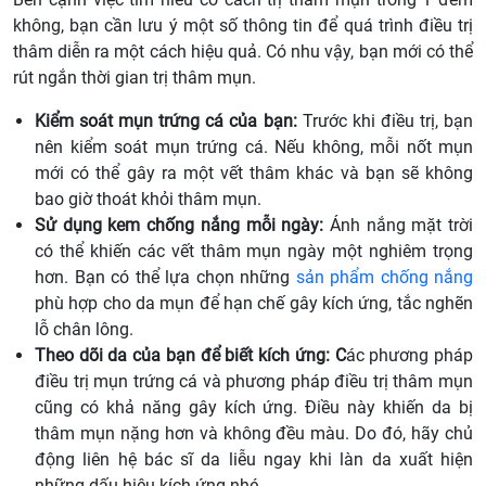
không, bạn cần lưu ý một số thông tin để quá trình điều trị
thâm diễn ra một cách hiệu quả. Có nhu vậy, bạn mới có thể
rút ngắn thời gian trị thâm mụn.
Kiểm soát mụn trứng cá của bạn:
Trước khi điều trị, bạn
nên kiểm soát mụn trứng cá. Nếu không, mỗi nốt mụn
mới có thể gây ra một vết thâm khác và bạn sẽ không
bao giờ thoát khỏi thâm mụn.
Sử dụng kem chống nắng mỗi ngày:
Ánh nắng mặt trời
có thể khiến các vết thâm mụn ngày một nghiêm trọng
hơn. Bạn có thể lựa chọn những
sản phẩm chống nắng
phù hợp cho da mụn để hạn chế gây kích ứng, tắc nghẽn
lỗ chân lông.
Theo dõi da của bạn để biết kích ứng: C
ác phương pháp
điều trị mụn trứng cá và phương pháp điều trị thâm mụn
cũng có khả năng gây kích ứng. Điều này khiến da bị
thâm mụn nặng hơn và không đều màu. Do đó, hãy chủ
động liên hệ bác sĩ da liễu ngay khi làn da xuất hiện
những dấu hiệu kích ứng nhé.