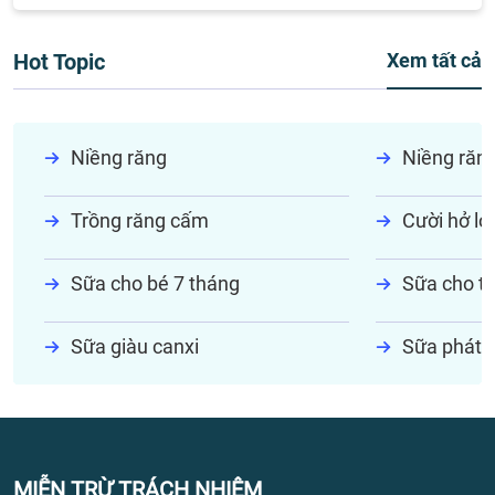
Hot Topic
Xem tất cả
Niềng răng
Niềng răn
Trồng răng cấm
Cười hở lợi
Sữa cho bé 7 tháng
Sữa cho tr
Sữa giàu canxi
Sữa phát t
MIỄN TRỪ TRÁCH NHIỆM