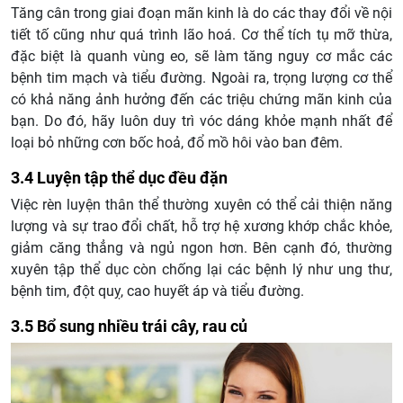
Tăng cân trong giai đoạn mãn kinh là do các thay đổi về nội
tiết tố cũng như quá trình lão hoá. Cơ thể tích tụ mỡ thừa,
đặc biệt là quanh vùng eo, sẽ làm tăng nguy cơ mắc các
bệnh tim mạch và tiểu đường. Ngoài ra, trọng lượng cơ thể
có khả năng ảnh hưởng đến các triệu chứng mãn kinh của
bạn. Do đó, hãy luôn duy trì vóc dáng khỏe mạnh nhất để
loại bỏ những cơn bốc hoả, đổ mồ hôi vào ban đêm.
3.4 Luyện tập thể dục đều đặn
Việc rèn luyện thân thể thường xuyên có thể cải thiện năng
lượng và sự trao đổi chất, hỗ trợ hệ xương khớp chắc khỏe,
giảm căng thẳng và ngủ ngon hơn. Bên cạnh đó, thường
xuyên tập thể dục còn chống lại các bệnh lý như ung thư,
bệnh tim, đột quỵ, cao huyết áp và tiểu đường.
3.5 Bổ sung nhiều trái cây, rau củ