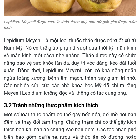
Lepidium Meyenii được xem là thảo dược quý cho nữ giới giai đoạn mãn
kinh
Lepidium Meyenii là một loại thuốc thảo dược có xuất xứ từ
Nam Mỹ. Nó có thể giúp phụ nữ vượt qua thời kỳ mãn kinh
và mãn kinh một cách nhẹ nhàng. Thảo dược này có chức
năng bảo vệ sức khỏe làn da, duy trì vóc dáng, kéo dài tuổi
xuân. Đồng thời, Lepidium Meyenii còn có khả năng ngăn
ngừa loãng xương, bệnh tim mạch, tránh suy giảm trí nhớ.
Các nghiên cứu của các nhà khoa học Mỹ đã chỉ ra rằng
Meyenii Lepidium không độc và không có tác dụng phụ.
3.2 Tránh những thực phẩm kích thích
Một số loại thực phẩm có thể gây bốc hỏa, đổ mồ hôi ban
đêm và thay đổi tâm trạng. Chúng thậm chí có thể gây kích
thích bạn khi bạn ăn chúng vào ban đêm. Các tác nhân phổ
biến bao gồm caffeine, rượu và thức ăn có đường hoặc