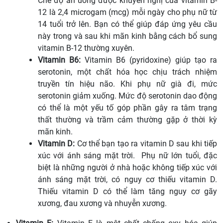
Chế độ ăn uống được khuyến nghị của vitamin B-
12 là 2,4 microgam (mcg) mỗi ngày cho phụ nữ từ
14 tuổi trở lên. Bạn có thể giúp đáp ứng yêu cầu
này trong và sau khi mãn kinh bằng cách bổ sung
vitamin B-12 thường xuyên.
Vitamin B6:
Vitamin B6 (pyridoxine) giúp tạo ra
serotonin, một chất hóa học chịu trách nhiệm
truyền tín hiệu não. Khi phụ nữ già đi, mức
serotonin giảm xuống. Mức độ serotonin dao động
có thể là một yếu tố góp phần gây ra tâm trạng
thất thường và trầm cảm thường gặp ở thời kỳ
mãn kinh.
Vitamin D:
Cơ thể bạn tạo ra vitamin D sau khi tiếp
xúc với ánh sáng mặt trời. Phụ nữ lớn tuổi, đặc
biệt là những người ở nhà hoặc không tiếp xúc với
ánh sáng mặt trời, có nguy cơ thiếu vitamin D.
Thiếu vitamin D có thể làm tăng nguy cơ gãy
xương, đau xương và nhuyễn xương.