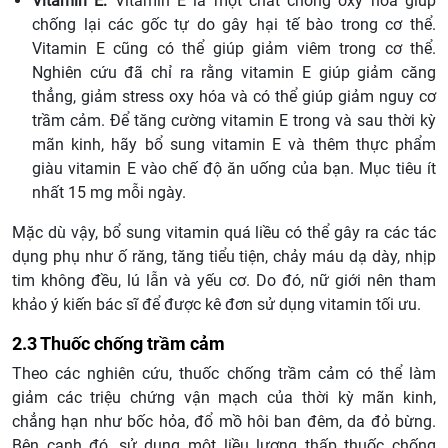
Vitamin E:
Vitamin E là một chất chống oxy hóa giúp
chống lại các gốc tự do gây hại tế bào trong cơ thể.
Vitamin E cũng có thể giúp giảm viêm trong cơ thể.
Nghiên cứu đã chỉ ra rằng vitamin E giúp giảm căng
thẳng, giảm stress oxy hóa và có thể giúp giảm nguy cơ
trầm cảm. Để tăng cường vitamin E trong và sau thời kỳ
mãn kinh, hãy bổ sung vitamin E và thêm thực phẩm
giàu vitamin E vào chế độ ăn uống của bạn. Mục tiêu ít
nhất 15 mg mỗi ngày.
Mặc dù vậy, bổ sung vitamin quá liều có thể gây ra các tác
dụng phụ như ố răng, tăng tiểu tiện, chảy máu dạ dày, nhịp
tim không đều, lú lẫn và yếu cơ. Do đó, nữ giới nên tham
khảo ý kiến bác sĩ để được kê đơn sử dụng vitamin tối ưu.
2.3 Thuốc chống trầm cảm
Theo các nghiên cứu, thuốc chống trầm cảm có thể làm
giảm các triệu chứng vận mạch của thời kỳ mãn kinh,
chẳng hạn như bốc hỏa, đổ mồ hôi ban đêm, da đỏ bừng.
Bên cạnh đó, sử dụng một liều lượng thấp thuốc chống