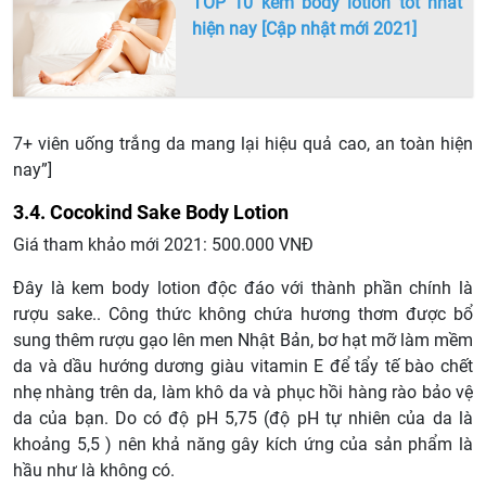
TOP 10 kem body lotion tốt nhất
hiện nay [Cập nhật mới 2021]
7+ viên uống trắng da mang lại hiệu quả cao, an toàn hiện
nay”]
3.4. Cocokind Sake Body Lotion
Giá tham khảo mới 2021: 500.000 VNĐ
Đây là kem body lotion độc đáo với thành phần chính là
rượu sake.. Công thức không chứa hương thơm được bổ
sung thêm rượu gạo lên men Nhật Bản, bơ hạt mỡ làm mềm
da và dầu hướng dương giàu vitamin E để tẩy tế bào chết
nhẹ nhàng trên da, làm khô da và phục hồi hàng rào bảo vệ
da của bạn. Do có độ pH 5,75 (độ pH tự nhiên của da là
khoảng 5,5 ) nên khả năng gây kích ứng của sản phẩm là
hầu như là không có.