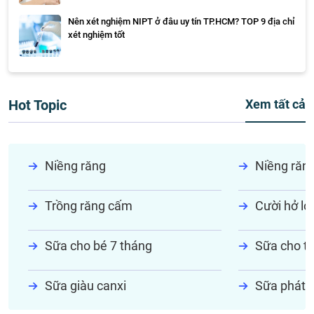
Nên xét nghiệm NIPT ở đâu uy tín TP.HCM? TOP 9 địa chỉ
xét nghiệm tốt
Hot Topic
Xem tất cả
Niềng răng
Niềng răn
Trồng răng cấm
Cười hở lợi
Sữa cho bé 7 tháng
Sữa cho tr
Sữa giàu canxi
Sữa phát t