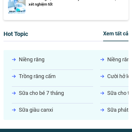
xét nghiệm tốt
Hot Topic
Xem tất cả
Niềng răng
Niềng răn
Trồng răng cấm
Cười hở lợi
Sữa cho bé 7 tháng
Sữa cho tr
Sữa giàu canxi
Sữa phát t