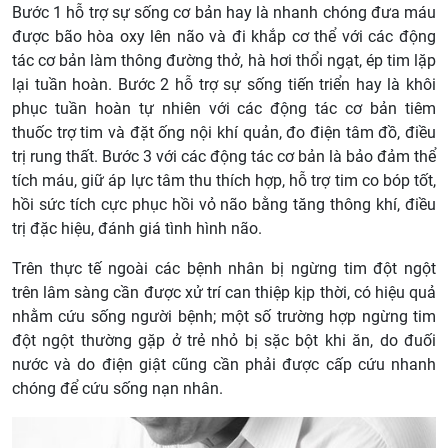
Bước 1 hỗ trợ sự sống cơ bản hay là nhanh chóng đưa máu
được bão hòa oxy lên não và đi khắp cơ thể với các động
tác cơ bản làm thông đường thở, hà hơi thổi ngạt, ép tim lặp
lại tuần hoàn. Bước 2 hỗ trợ sự sống tiến triển hay là khôi
phục tuần hoàn tự nhiên với các động tác cơ bản tiêm
thuốc trợ tim và đặt ống nội khí quản, đo điện tâm đồ, điều
trị rung thất. Bước 3 với các động tác cơ bản là bảo đảm thể
tích máu, giữ áp lực tâm thu thích hợp, hỗ trợ tim co bóp tốt,
hồi sức tích cực phục hồi vỏ não bằng tăng thông khí, điều
trị đặc hiệu, đánh giá tình hình não.
Trên thực tế ngoài các bệnh nhân bị ngừng tim đột ngột
trên lâm sàng cần được xử trí can thiệp kịp thời, có hiệu quả
nhằm cứu sống người bệnh; một số trường hợp ngừng tim
đột ngột thường gặp ở trẻ nhỏ bị sặc bột khi ăn, do đuối
nước và do điện giật cũng cần phải được cấp cứu nhanh
chóng để cứu sống nạn nhân.