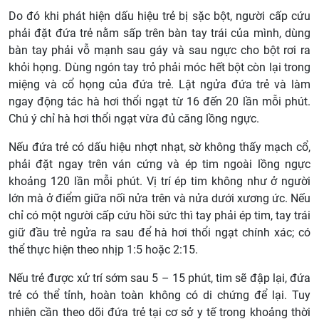
Do đó khi phát hiện dấu hiệu trẻ bị sặc bột, người cấp cứu
phải đặt đứa trẻ nằm sấp trên bàn tay trái của mình, dùng
bàn tay phải vỗ mạnh sau gáy và sau ngực cho bột rơi ra
khỏi họng. Dùng ngón tay trỏ phải móc hết bột còn lại trong
miệng và cổ họng của đứa trẻ. Lật ngửa đứa trẻ và làm
ngay động tác hà hơi thổi ngạt từ 16 đến 20 lần mỗi phút.
Chú ý chỉ hà hơi thổi ngạt vừa đủ căng lồng ngực.
Nếu đứa trẻ có dấu hiệu nhợt nhạt, sờ không thấy mạch cổ,
phải đặt ngay trên ván cứng và ép tim ngoài lồng ngực
khoảng 120 lần mỗi phút. Vị trí ép tim không như ở người
lớn mà ở điểm giữa nối nửa trên và nửa dưới xương ức. Nếu
chỉ có một người cấp cứu hồi sức thì tay phải ép tim, tay trái
giữ đầu trẻ ngửa ra sau để hà hơi thổi ngạt chính xác; có
thể thực hiện theo nhịp 1:5 hoặc 2:15.
Nếu trẻ được xử trí sớm sau 5 – 15 phút, tim sẽ đập lại, đứa
trẻ có thể tỉnh, hoàn toàn không có di chứng để lại. Tuy
nhiên cần theo dõi đứa trẻ tại cơ sở y tế trong khoảng thời