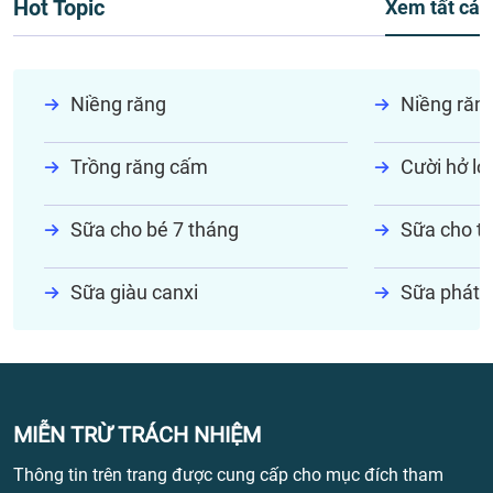
Hot Topic
Xem tất cả
Niềng răng
Niềng răn
Trồng răng cấm
Cười hở lợi
Sữa cho bé 7 tháng
Sữa cho tr
Sữa giàu canxi
Sữa phát t
MIỄN TRỪ TRÁCH NHIỆM
Thông tin trên trang được cung cấp cho mục đích tham