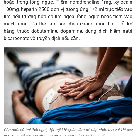
hoặc trong lồng ngực. Tiêm noradrenaline 1mg, xylocain
100mg, heparin 2500 đơn vị tương ứng 1/2 ml trực tiếp vào
tim nếu trường hợp ép tim ngoài lồng ngực hoặc tiêm vào
mạch máu. Có thể làm sốc điện chống rung tim. Hỗ trợ
bằng thuốc dobutamine, dopamine, dung dịch kiềm natri
bicarbonate và truyền dịch nếu cần.
Cần phải hà hơi thổi ngạt, đặt nội khí quản, làm hô hấp nhân tạo với khí oxy
nguyên chất với nạn nhân ngừng tim ngừng thở do điện giật