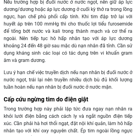
Nếu trường hợp bị đuối nước ở nước ngọt, nên giữ áp lực
dương/dương hoặc áp lực dương ở cuối kỳ thở ra trong lồng
ngực, hạn chế phù phổi cấp tính. Khi tim đập trở lại với
huyết áp trên 100 mmHg thì cho thuốc lợi tiểu furosemide
để tống bớt nước và kali trong thành mạch và cơ thể ra
ngoài. Nên tiếp tục hô hấp nhân tạo với áp lực dương
khoảng 24 đến 48 giờ sau mặc dù nạn nhân đã tỉnh. Cần sử
dụng kháng sinh các loại có tác dụng trên vi khuẩn gram
âm và gram dương.
Lưu ý hạn chế việc truyền dịch nếu nạn nhân bị đuối nước ở
nước ngọt, trái lại nên truyền nhiều dịch bù đủ khối lượng
tuần hoàn nếu nạn nhân bị đuối nước ở nước mặn.
Cấp cứu ngừng tim do điện giật
Trong trường hợp này phải lập tức đưa ngay nạn nhân ra
khỏi lưới điện bằng cách cách ly và ngắt nguồn điện tiếp
xúc. Cần phải hà hơi thổi ngạt, đặt nội khí quản, làm hô hấp
nhân tạo với khí oxy nguyên chất. Ép tim ngoài lồng ngực