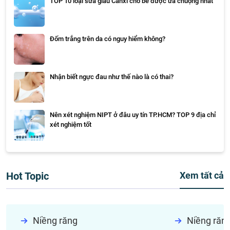
TOP 10 loại sữa giàu Canxi cho bé được ưa chuộng nhất
Đốm trắng trên da có nguy hiểm không?
Nhận biết ngực đau như thế nào là có thai?
Nên xét nghiệm NIPT ở đâu uy tín TP.HCM? TOP 9 địa chỉ
xét nghiệm tốt
Hot Topic
Xem tất cả
Niềng răng
Niềng răn