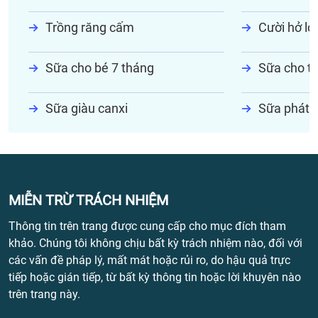
Trồng răng cấm
Cười hở lợi
Sữa cho bé 7 tháng
Sữa cho tr
Sữa giàu canxi
Sữa phát t
MIỄN TRỪ TRÁCH NHIỆM
Thông tin trên trang được cung cấp cho mục đích tham
khảo. Chúng tôi không chịu bất kỳ trách nhiệm nào, đối với
các vấn đề pháp lý, mất mát hoặc rủi ro, do hậu quả trực
tiếp hoặc gián tiếp, từ bất kỳ thông tin hoặc lời khuyên nào
trên trang này.