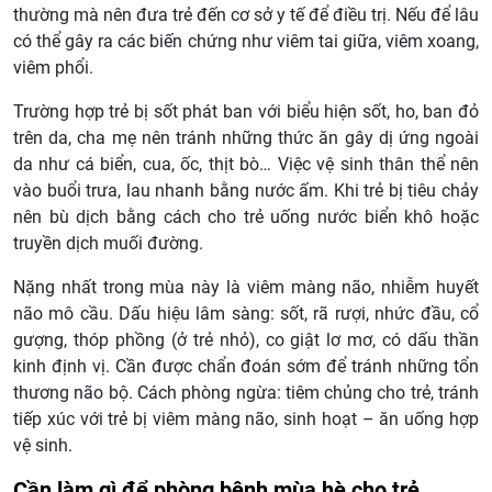
thường mà nên đưa trẻ đến cơ sở y tế để điều trị. Nếu để lâu
có thể gây ra các biến chứng như viêm tai giữa, viêm xoang,
viêm phổi.
Trường hợp trẻ bị sốt phát ban với biểu hiện sốt, ho, ban đỏ
trên da, cha mẹ nên tránh những thức ăn gây dị ứng ngoài
da như cá biển, cua, ốc, thịt bò… Việc vệ sinh thân thể nên
vào buổi trưa, lau nhanh bằng nước ấm. Khi trẻ bị tiêu chảy
nên bù dịch bằng cách cho trẻ uống nước biển khô hoặc
truyền dịch muối đường.
Nặng nhất trong mùa này là viêm màng não, nhiễm huyết
não mô cầu. Dấu hiệu lâm sàng: sốt, rã rượi, nhức đầu, cổ
gượng, thóp phồng (ở trẻ nhỏ), co giật lơ mơ, có dấu thần
kinh định vị. Cần được chẩn đoán sớm để tránh những tổn
thương não bộ. Cách phòng ngừa: tiêm chủng cho trẻ, tránh
tiếp xúc với trẻ bị viêm màng não, sinh hoạt – ăn uống hợp
vệ sinh.
Cần làm gì để phòng bệnh mùa hè cho trẻ