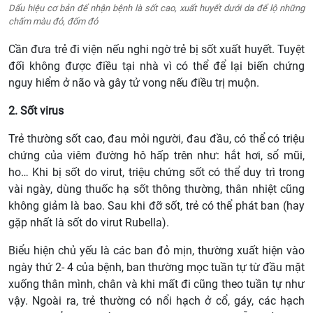
Dấu hiệu cơ bản để nhận bệnh là sốt cao, xuất huyết dưới da để lộ những
chấm màu đỏ, đốm đỏ
Cần đưa trẻ đi viện nếu nghi ngờ trẻ bị sốt xuất huyết. Tuyệt
đối không được điều tại nhà vì có thể để lại biến chứng
nguy hiểm ở não và gây tử vong nếu điều trị muộn.
2. Sốt virus
Trẻ thường sốt cao, đau mỏi người, đau đầu, có thể có triệu
chứng của viêm đường hô hấp trên như: hắt hơi, sổ mũi,
ho… Khi bị sốt do virut, triệu chứng sốt có thể duy trì trong
vài ngày, dùng thuốc hạ sốt thông thường, thân nhiệt cũng
không giảm là bao. Sau khi đỡ sốt, trẻ có thể phát ban (hay
gặp nhất là sốt do virut Rubella).
Biểu hiện chủ yếu là các ban đỏ mịn, thường xuất hiện vào
ngày thứ 2- 4 của bệnh, ban thường mọc tuần tự từ đầu mặt
xuống thân mình, chân và khi mất đi cũng theo tuần tự như
vậy. Ngoài ra, trẻ thường có nổi hạch ở cổ, gáy, các hạch