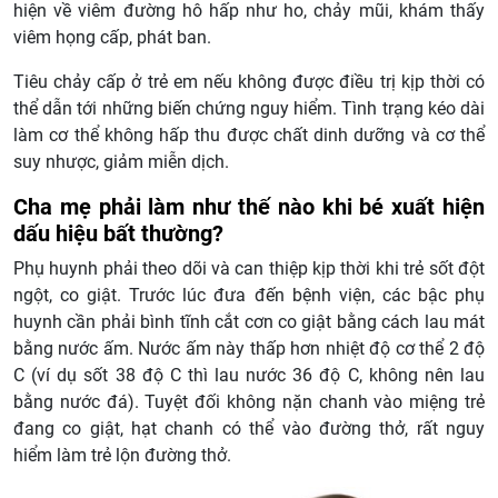
hiện về viêm đường hô hấp như ho, chảy mũi, khám thấy
viêm họng cấp, phát ban.
Tiêu chảy cấp ở trẻ em nếu không được điều trị kịp thời có
thể dẫn tới những biến chứng nguy hiểm. Tình trạng kéo dài
làm cơ thể không hấp thu được chất dinh dưỡng và cơ thể
suy nhược, giảm miễn dịch.
Cha mẹ phải làm như thế nào khi bé xuất hiện
dấu hiệu bất thường?
Phụ huynh phải theo dõi và can thiệp kịp thời khi trẻ sốt đột
ngột, co giật. Trước lúc đưa đến bệnh viện, các bậc phụ
huynh cần phải bình tĩnh cắt cơn co giật bằng cách lau mát
bằng nước ấm. Nước ấm này thấp hơn nhiệt độ cơ thể 2 độ
C (ví dụ sốt 38 độ C thì lau nước 36 độ C, không nên lau
bằng nước đá). Tuyệt đối không nặn chanh vào miệng trẻ
đang co giật, hạt chanh có thể vào đường thở, rất nguy
hiểm làm trẻ lộn đường thở.