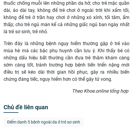
thuốc chống muỗi lên những phần da hở; cho trẻ mặc quần
dài, áo dài tay, không để trẻ chơi ở ngoài trời khi xẩm tối,
không để trẻ ở trần hay chơi ở những xó xỉnh, tối tăm, ẩm
thấp; cho trẻ ngủ màn kể cả những giấc ngủ ban ngày nhất
là trẻ sơ sinh, trẻ nhỏ.
Trên đây là những bệnh nguy hiểm thường gặp ở trẻ vào
mùa hè mà các bậc phụ huynh cần lưu ý. Khi thấy bé có
những dấu hiệu bất thường cần đưa trẻ thăm khám càng
sớm càng tốt, tránh trường hợp bệnh tiến triển nặng mới
điều trị sẽ kéo dài thời gian hồi phục, gây ra nhiều biến
chứng đáng tiếc, nguy hiểm hơn có thể gây tử vong.
Theo Khoe.online tổng hợp
Chủ đề liên quan
Điểm danh 5 bệnh ngoài da ở trẻ sơ sinh