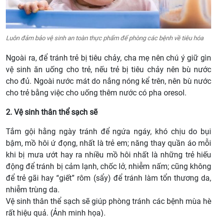
Luôn đảm bảo vệ sinh an toàn thực phẩm để phòng các bệnh về tiêu hóa
Ngoài ra, để tránh trẻ bị tiêu chảy, cha mẹ nên chú ý giữ gìn
vệ sinh ăn uống cho trẻ, nếu trẻ bị tiêu chảy nên bù nước
cho đủ. Ngoài nước mát do nắng nóng kể trên, nên bù nước
cho trẻ bằng việc cho uống thêm nước có pha oresol.
2. Vệ sinh thân thể sạch sẽ
Tắm gội hằng ngày tránh để ngứa ngáy, khó chịu do bụi
bậm, mồ hôi ứ đọng, nhất là trẻ em; năng thay quần áo mỗi
khi bị mưa ướt hay ra nhiều mồ hôi nhất là những trẻ hiếu
động để tránh bị cảm lạnh, chốc lở, nhiễm nấm; cũng không
để trẻ gãi hay “giết” rôm (sẩy) để tránh làm tổn thương da,
nhiễm trùng da.
Vệ sinh thân thể sạch sẽ giúp phòng tránh các bệnh mùa hè
rất hiệu quả. (Ảnh minh họa).