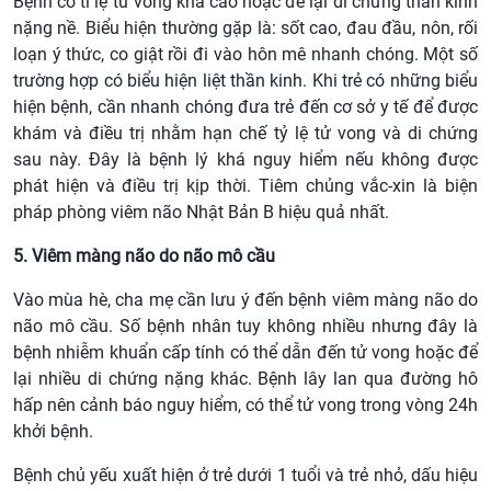
Bệnh có tỉ lệ tử vong khá cao hoặc để lại di chứng thần kinh
nặng nề. Biểu hiện thường gặp là: sốt cao, đau đầu, nôn, rối
loạn ý thức, co giật rồi đi vào hôn mê nhanh chóng. Một số
trường hợp có biểu hiện liệt thần kinh. Khi trẻ có những biểu
hiện bệnh, cần nhanh chóng đưa trẻ đến cơ sở y tế để được
khám và điều trị nhằm hạn chế tỷ lệ tử vong và di chứng
sau này. Đây là bệnh lý khá nguy hiểm nếu không được
phát hiện và điều trị kịp thời. Tiêm chủng vắc-xin là biện
pháp phòng viêm não Nhật Bản B hiệu quả nhất.
5. Viêm màng não do não mô cầu
Vào mùa hè, cha mẹ cần lưu ý đến bệnh viêm màng não do
não mô cầu. Số bệnh nhân tuy không nhiều nhưng đây là
bệnh nhiễm khuẩn cấp tính có thể dẫn đến tử vong hoặc để
lại nhiều di chứng nặng khác. Bệnh lây lan qua đường hô
hấp nên cảnh báo nguy hiểm, có thể tử vong trong vòng 24h
khởi bệnh.
Bệnh chủ yếu xuất hiện ở trẻ dưới 1 tuổi và trẻ nhỏ, dấu hiệu