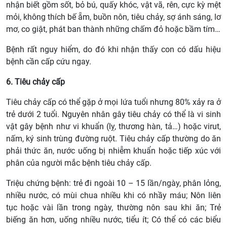
nhận biết gồm sốt, bỏ bú, quấy khóc, vật vã, rên, cực kỳ mệt
mỏi, không thích bế ẵm, buồn nôn, tiêu chảy, sợ ánh sáng, lơ
mơ, co giật, phát ban thành những chấm đỏ hoặc bầm tím…
Bệnh rất nguy hiểm, do đó khi nhận thấy con có dấu hiệu
bệnh cần cấp cứu ngay.
6. Tiêu chảy cấp
Tiêu chảy cấp có thể gặp ở mọi lứa tuổi nhưng 80% xảy ra ở
trẻ dưới 2 tuổi. Nguyên nhân gây tiêu chảy có thể là vi sinh
vật gây bệnh như vi khuẩn (lỵ, thương hàn, tả…) hoặc virut,
nấm, ký sinh trùng đường ruột. Tiêu chảy cấp thường do ăn
phải thức ăn, nước uống bị nhiễm khuẩn hoặc tiếp xúc với
phân của người mắc bệnh tiêu chảy cấp.
Triệu chứng bệnh: trẻ đi ngoài 10 – 15 lần/ngày, phân lỏng,
nhiều nước, có mùi chua nhiều khi có nhầy máu; Nôn liên
tục hoặc vài lần trong ngày, thường nôn sau khi ăn; Trẻ
biếng ăn hơn, uống nhiều nước, tiểu ít; Có thể có các biểu