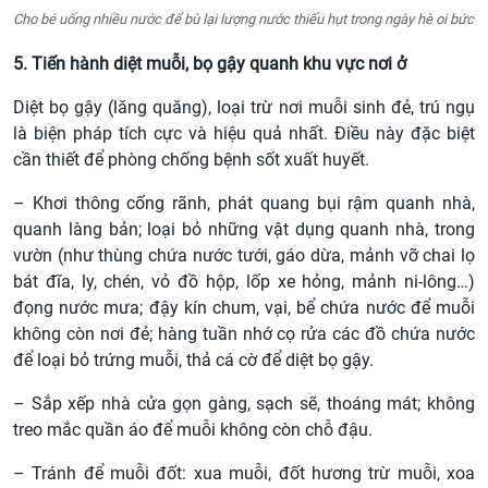
Cho bé uống nhiều nước để bù lại lượng nước thiếu hụt trong ngày hè oi bức
5. Tiến hành diệt muỗi, bọ gậy quanh khu vực nơi ở
Diệt bọ gậy (lăng quăng), loại trừ nơi muỗi sinh đẻ, trú ngụ
là biện pháp tích cực và hiệu quả nhất. Điều này đặc biệt
cần thiết để phòng chống bệnh sốt xuất huyết.
– Khơi thông cống rãnh, phát quang bụi rậm quanh nhà,
quanh làng bản; loại bỏ những vật dụng quanh nhà, trong
vườn (như thùng chứa nước tưới, gáo dừa, mảnh vỡ chai lọ
bát đĩa, ly, chén, vỏ đồ hộp, lốp xe hỏng, mảnh ni-lông…)
đọng nước mưa; đậy kín chum, vại, bể chứa nước để muỗi
không còn nơi đẻ; hàng tuần nhớ cọ rửa các đồ chứa nước
để loại bỏ trứng muỗi, thả cá cờ để diệt bọ gậy.
– Sắp xếp nhà cửa gọn gàng, sạch sẽ, thoáng mát; không
treo mắc quần áo để muỗi không còn chỗ đậu.
– Tránh để muỗi đốt: xua muỗi, đốt hương trừ muỗi, xoa