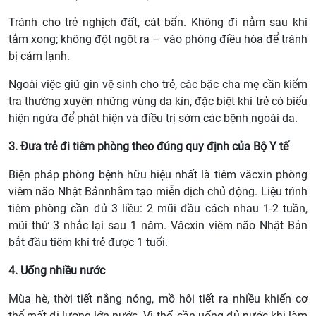
Tránh cho trẻ nghịch đất, cát bẩn. Không đi nằm sau khi
tắm xong; không đột ngột ra – vào phòng điều hòa để tránh
bị cảm lạnh.
Ngoài việc giữ gìn vệ sinh cho trẻ, các bậc cha mẹ cần kiểm
tra thường xuyên những vùng da kín, đặc biệt khi trẻ có biểu
hiện ngứa để phát hiện và điều trị sớm các bệnh ngoài da.
3. Đưa trẻ đi tiêm phòng theo đúng quy định của Bộ Y tế
Biện pháp phòng bệnh hữu hiệu nhất là tiêm văcxin phòng
viêm não Nhật Bảnnhằm tạo miễn dịch chủ động. Liệu trình
tiêm phòng cần đủ 3 liều: 2 mũi đầu cách nhau 1-2 tuần,
mũi thứ 3 nhắc lại sau 1 năm. Văcxin viêm não Nhật Bản
bắt đầu tiêm khi trẻ được 1 tuổi.
4. Uống nhiều nước
Mùa hè, thời tiết nắng nóng, mồ hôi tiết ra nhiều khiến cơ
thể mất đi lượng lớn nước. Vì thế, cần uống đủ nước khi làm