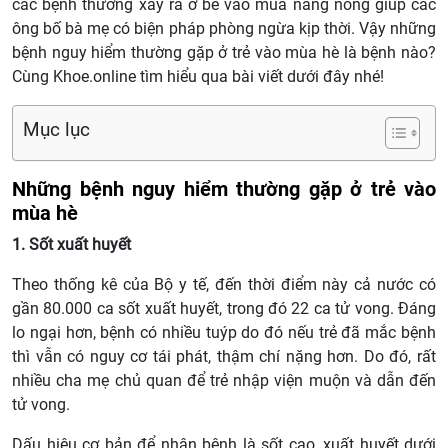
các bệnh thường xảy ra ở bé vào mùa nắng nóng giúp các
ông bố bà mẹ có biện pháp phòng ngừa kịp thời. Vậy những
bệnh nguy hiểm thường gặp ở trẻ vào mùa hè là bệnh nào?
Cùng Khoe.online tìm hiểu qua bài viết dưới đây nhé!
Mục lục
Những bệnh nguy hiểm thường gặp ở trẻ vào
mùa hè
1. Sốt xuất huyết
Theo thống kê của Bộ y tế, đến thời điểm này cả nước có
gần 80.000 ca sốt xuất huyết, trong đó 22 ca tử vong. Đáng
lo ngại hơn, bệnh có nhiều tuýp do đó nếu trẻ đã mắc bệnh
thì vẫn có nguy cơ tái phát, thậm chí nặng hơn. Do đó, rất
nhiều cha mẹ chủ quan để trẻ nhập viện muộn và dẫn đến
tử vong.
Dấu hiệu cơ bản để nhận bệnh là sốt cao, xuất huyết dưới