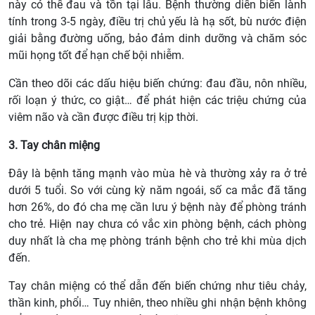
này có thể đau và tồn tại lâu. Bệnh thường diễn biến lành
tính trong 3-5 ngày, điều trị chủ yếu là hạ sốt, bù nước điện
giải bằng đường uống, bảo đảm dinh dưỡng và chăm sóc
mũi họng tốt để hạn chế bội nhiễm.
Cần theo dõi các dấu hiệu biến chứng: đau đầu, nôn nhiều,
rối loạn ý thức, co giật… để phát hiện các triệu chứng của
viêm não và cần được điều trị kịp thời.
3. Tay chân miệng
Đây là bệnh tăng mạnh vào mùa hè và thường xảy ra ở trẻ
dưới 5 tuổi. So với cùng kỳ năm ngoái, số ca mắc đã tăng
hơn 26%, do đó cha mẹ cần lưu ý bệnh này để phòng tránh
cho trẻ. Hiện nay chưa có vắc xin phòng bệnh, cách phòng
duy nhất là cha mẹ phòng tránh bệnh cho trẻ khi mùa dịch
đến.
Tay chân miệng có thể dẫn đến biến chứng như tiêu chảy,
thần kinh, phổi… Tuy nhiên, theo nhiều ghi nhận bệnh không