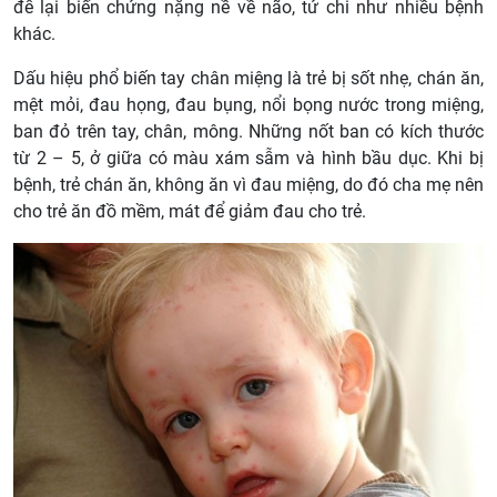
để lại biến chứng nặng nề về não, tứ chi như nhiều bệnh
khác.
Dấu hiệu phổ biến tay chân miệng là trẻ bị sốt nhẹ, chán ăn,
mệt mỏi, đau họng, đau bụng, nổi bọng nước trong miệng,
ban đỏ trên tay, chân, mông. Những nốt ban có kích thước
từ 2 – 5, ở giữa có màu xám sẫm và hình bầu dục. Khi bị
bệnh, trẻ chán ăn, không ăn vì đau miệng, do đó cha mẹ nên
cho trẻ ăn đồ mềm, mát để giảm đau cho trẻ.